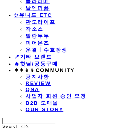
플라리떼
날엔퍼퓸
​✨유니드 ETC
판도라이프
착소스
말랑두두
피어몬즈
운결ㅣ수호장생
📍기타 브랜드
🔥핫딜/공동구매
👩‍👩‍👦‍👦COMMUNITY
공지사항
REVIEW
QNA
사업자 회원 승인 요청
B2B 도매몰
OUR STORY
Search
검색