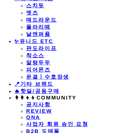
스치듯
엣즈
매드라운드
플라리떼
날엔퍼퓸
​✨유니드 ETC
판도라이프
착소스
말랑두두
피어몬즈
운결ㅣ수호장생
📍기타 브랜드
🔥핫딜/공동구매
👩‍👩‍👦‍👦COMMUNITY
공지사항
REVIEW
QNA
사업자 회원 승인 요청
B2B 도매몰