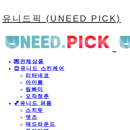
유니드픽 (UNEED PICK)
💌전체상품
😊유니드 스킨케어
리터네코
아이쁨
립빠미
오직청춘
💕유니드 퍼퓸
스치듯
엣즈
매드라운드