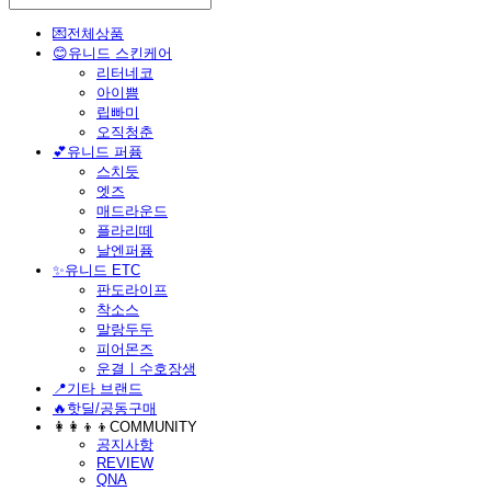
💌전체상품
😊유니드 스킨케어
리터네코
아이쁨
립빠미
오직청춘
💕유니드 퍼퓸
스치듯
엣즈
매드라운드
플라리떼
날엔퍼퓸
​✨유니드 ETC
판도라이프
착소스
말랑두두
피어몬즈
운결ㅣ수호장생
📍기타 브랜드
🔥핫딜/공동구매
👩‍👩‍👦‍👦COMMUNITY
공지사항
REVIEW
QNA