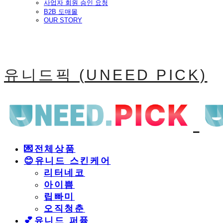
사업자 회원 승인 요청
B2B 도매몰
OUR STORY
유니드픽 (UNEED PICK)
💌전체상품
😊유니드 스킨케어
리터네코
아이쁨
립빠미
오직청춘
💕유니드 퍼퓸