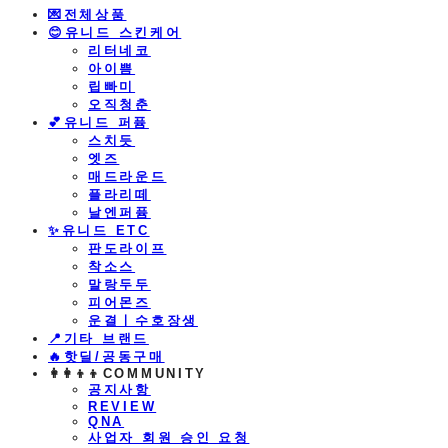
💌전체상품
😊유니드 스킨케어
리터네코
아이쁨
립빠미
오직청춘
💕유니드 퍼퓸
스치듯
엣즈
매드라운드
플라리떼
날엔퍼퓸
​✨유니드 ETC
판도라이프
착소스
말랑두두
피어몬즈
운결ㅣ수호장생
📍기타 브랜드
🔥핫딜/공동구매
👩‍👩‍👦‍👦COMMUNITY
공지사항
REVIEW
QNA
사업자 회원 승인 요청