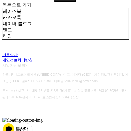
목록으로 가기
페이스북
카카오톡
네이버 블로그
밴드
라인
이용약관
개인정보처리방침
사업자정보확인
상호: 유니드코퍼레이션 (UNEED.CORP) | 대표: 이여명 (CEO) | 개인정보관리책임자: 이
여명 (CEO) | 전화: 050-5300-5381 | 이메일: duaud203@naver.com
주소: 부산 서구 보수대로 15, A동 213호 (봄겨울) | 사업자등록번호:
603-09-50296
| 통신
판매:
2014-부산서구-0014
| 호스팅제공자: (주)식스샵