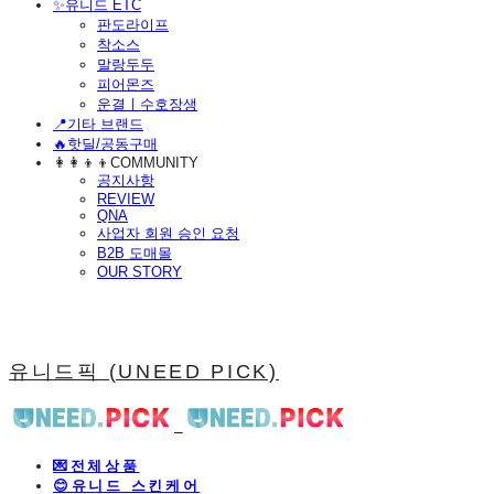
​✨유니드 ETC
판도라이프
착소스
말랑두두
피어몬즈
운결ㅣ수호장생
📍기타 브랜드
🔥핫딜/공동구매
👩‍👩‍👦‍👦COMMUNITY
공지사항
REVIEW
QNA
사업자 회원 승인 요청
B2B 도매몰
OUR STORY
유니드픽 (UNEED PICK)
💌전체상품
😊유니드 스킨케어