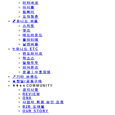
리터네코
아이쁨
립빠미
오직청춘
💕유니드 퍼퓸
스치듯
엣즈
매드라운드
플라리떼
날엔퍼퓸
​✨유니드 ETC
판도라이프
착소스
말랑두두
피어몬즈
운결ㅣ수호장생
📍기타 브랜드
🔥핫딜/공동구매
👩‍👩‍👦‍👦COMMUNITY
공지사항
REVIEW
QNA
사업자 회원 승인 요청
B2B 도매몰
OUR STORY