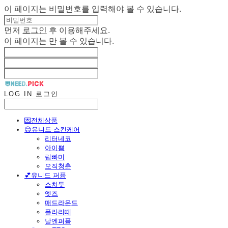
이 페이지는 비밀번호를 입력해야 볼 수 있습니다.
먼저
로그인
후 이용해주세요.
이 페이지는
만 볼 수 있습니다.
LOG IN
로그인
💌전체상품
😊유니드 스킨케어
리터네코
아이쁨
립빠미
오직청춘
💕유니드 퍼퓸
스치듯
엣즈
매드라운드
플라리떼
날엔퍼퓸