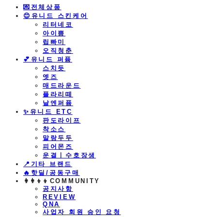
💌전체상품
😊유니드 스킨케어
리터네코
아이쁨
립빠미
오직청춘
💕유니드 퍼퓸
스치듯
엣즈
매드라운드
플라리떼
날엔퍼퓸
​✨유니드 ETC
판도라이프
착소스
말랑두두
피어몬즈
운결ㅣ수호장생
📍기타 브랜드
🔥핫딜/공동구매
👩‍👩‍👦‍👦COMMUNITY
공지사항
REVIEW
QNA
사업자 회원 승인 요청