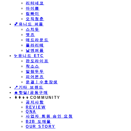
리터네코
아이쁨
립빠미
오직청춘
💕유니드 퍼퓸
스치듯
엣즈
매드라운드
플라리떼
날엔퍼퓸
​✨유니드 ETC
판도라이프
착소스
말랑두두
피어몬즈
운결ㅣ수호장생
📍기타 브랜드
🔥핫딜/공동구매
👩‍👩‍👦‍👦COMMUNITY
공지사항
REVIEW
QNA
사업자 회원 승인 요청
B2B 도매몰
OUR STORY