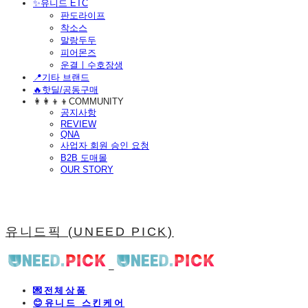
​✨유니드 ETC
판도라이프
착소스
말랑두두
피어몬즈
운결ㅣ수호장생
📍기타 브랜드
🔥핫딜/공동구매
👩‍👩‍👦‍👦COMMUNITY
공지사항
REVIEW
QNA
사업자 회원 승인 요청
B2B 도매몰
OUR STORY
유니드픽 (UNEED PICK)
💌전체상품
😊유니드 스킨케어