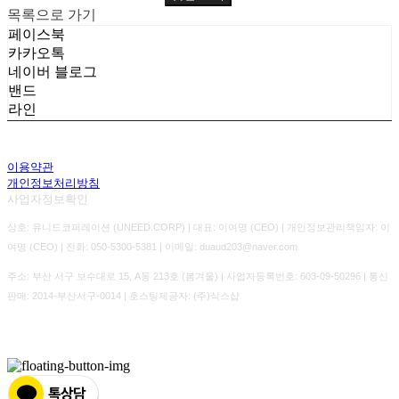
목록으로 가기
페이스북
카카오톡
네이버 블로그
밴드
라인
이용약관
개인정보처리방침
사업자정보확인
상호: 유니드코퍼레이션 (UNEED.CORP) | 대표: 이여명 (CEO) | 개인정보관리책임자: 이
여명 (CEO) | 전화: 050-5300-5381 | 이메일: duaud203@naver.com
주소: 부산 서구 보수대로 15, A동 213호 (봄겨울) | 사업자등록번호:
603-09-50296
| 통신
판매:
2014-부산서구-0014
| 호스팅제공자: (주)식스샵