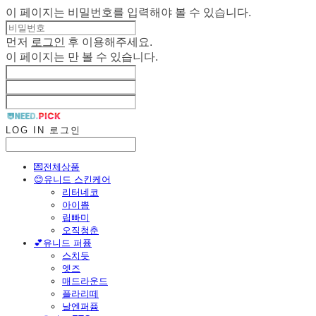
이 페이지는 비밀번호를 입력해야 볼 수 있습니다.
먼저
로그인
후 이용해주세요.
이 페이지는
만 볼 수 있습니다.
LOG IN
로그인
💌전체상품
😊유니드 스킨케어
리터네코
아이쁨
립빠미
오직청춘
💕유니드 퍼퓸
스치듯
엣즈
매드라운드
플라리떼
날엔퍼퓸