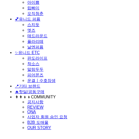
아이쁨
립빠미
오직청춘
💕유니드 퍼퓸
스치듯
엣즈
매드라운드
플라리떼
날엔퍼퓸
​✨유니드 ETC
판도라이프
착소스
말랑두두
피어몬즈
운결ㅣ수호장생
📍기타 브랜드
🔥핫딜/공동구매
👩‍👩‍👦‍👦COMMUNITY
공지사항
REVIEW
QNA
사업자 회원 승인 요청
B2B 도매몰
OUR STORY