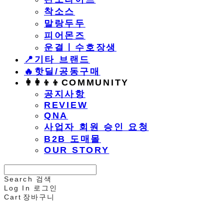
착소스
말랑두두
피어몬즈
운결ㅣ수호장생
📍기타 브랜드
🔥핫딜/공동구매
👩‍👩‍👦‍👦COMMUNITY
공지사항
REVIEW
QNA
사업자 회원 승인 요청
B2B 도매몰
OUR STORY
Search
검색
Log In
로그인
Cart
장바구니