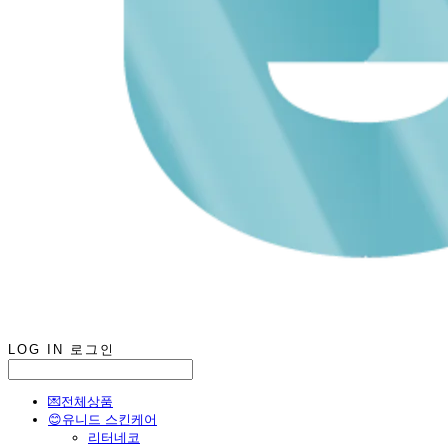
LOG IN
로그인
💌전체상품
😊유니드 스킨케어
리터네코