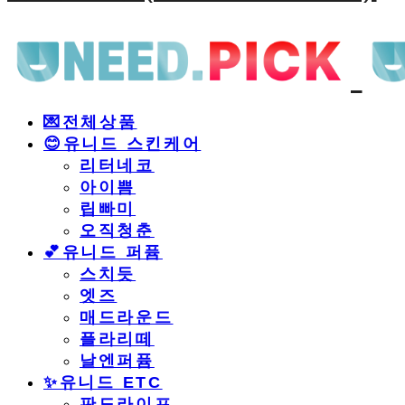
💌전체상품
😊유니드 스킨케어
리터네코
아이쁨
립빠미
오직청춘
💕유니드 퍼퓸
스치듯
엣즈
매드라운드
플라리떼
날엔퍼퓸
​✨유니드 ETC
판도라이프