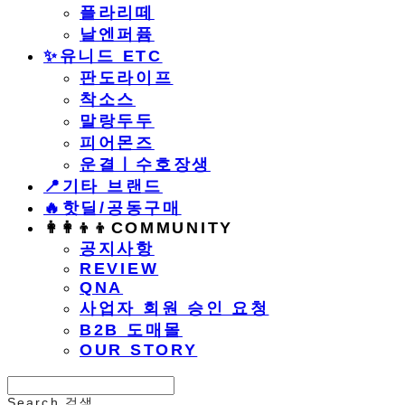
플라리떼
날엔퍼퓸
​✨유니드 ETC
판도라이프
착소스
말랑두두
피어몬즈
운결ㅣ수호장생
📍기타 브랜드
🔥핫딜/공동구매
👩‍👩‍👦‍👦COMMUNITY
공지사항
REVIEW
QNA
사업자 회원 승인 요청
B2B 도매몰
OUR STORY
Search
검색