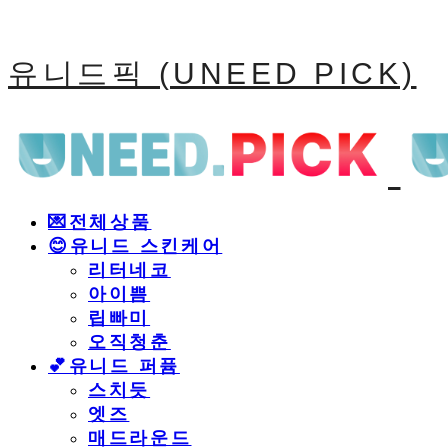
유니드픽 (UNEED PICK)
💌전체상품
😊유니드 스킨케어
리터네코
아이쁨
립빠미
오직청춘
💕유니드 퍼퓸
스치듯
엣즈
매드라운드