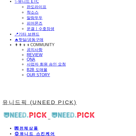
​✨유니드 ETC
판도라이프
착소스
말랑두두
피어몬즈
운결ㅣ수호장생
📍기타 브랜드
🔥핫딜/공동구매
👩‍👩‍👦‍👦COMMUNITY
공지사항
REVIEW
QNA
사업자 회원 승인 요청
B2B 도매몰
OUR STORY
유니드픽 (UNEED PICK)
💌전체상품
😊유니드 스킨케어