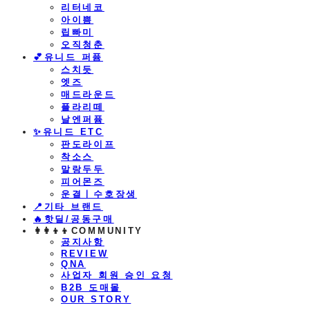
리터네코
아이쁨
립빠미
오직청춘
💕유니드 퍼퓸
스치듯
엣즈
매드라운드
플라리떼
날엔퍼퓸
​✨유니드 ETC
판도라이프
착소스
말랑두두
피어몬즈
운결ㅣ수호장생
📍기타 브랜드
🔥핫딜/공동구매
👩‍👩‍👦‍👦COMMUNITY
공지사항
REVIEW
QNA
사업자 회원 승인 요청
B2B 도매몰
OUR STORY