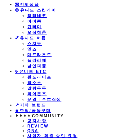
💌전체상품
😊유니드 스킨케어
리터네코
아이쁨
립빠미
오직청춘
💕유니드 퍼퓸
스치듯
엣즈
매드라운드
플라리떼
날엔퍼퓸
​✨유니드 ETC
판도라이프
착소스
말랑두두
피어몬즈
운결ㅣ수호장생
📍기타 브랜드
🔥핫딜/공동구매
👩‍👩‍👦‍👦COMMUNITY
공지사항
REVIEW
QNA
사업자 회원 승인 요청