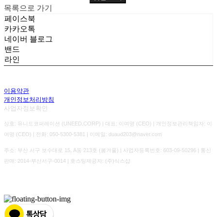
목록으로 가기
페이스북
카카오톡
네이버 블로그
밴드
라인
이용약관
개인정보처리방침
사업자정보확인
상호: 유니드코퍼레이션 (UNEED.CORP) | 대표: 이여명 (CEO) | 개인정보관리책임자: 이
여명 (CEO) | 전화: 050-5300-5381 | 이메일: duaud203@naver.com
주소: 부산 서구 보수대로 15, A동 213호 (봄겨울) | 사업자등록번호:
603-09-50296
| 통신
판매:
2014-부산서구-0014
| 호스팅제공자: (주)식스샵