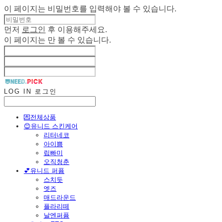
이 페이지는 비밀번호를 입력해야 볼 수 있습니다.
먼저
로그인
후 이용해주세요.
이 페이지는
만 볼 수 있습니다.
LOG IN
로그인
💌전체상품
😊유니드 스킨케어
리터네코
아이쁨
립빠미
오직청춘
💕유니드 퍼퓸
스치듯
엣즈
매드라운드
플라리떼
날엔퍼퓸