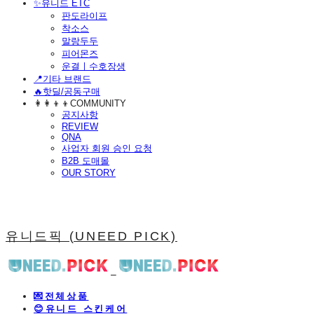
​✨유니드 ETC
판도라이프
착소스
말랑두두
피어몬즈
운결ㅣ수호장생
📍기타 브랜드
🔥핫딜/공동구매
👩‍👩‍👦‍👦COMMUNITY
공지사항
REVIEW
QNA
사업자 회원 승인 요청
B2B 도매몰
OUR STORY
유니드픽 (UNEED PICK)
💌전체상품
😊유니드 스킨케어