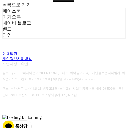
목록으로 가기
페이스북
카카오톡
네이버 블로그
밴드
라인
이용약관
개인정보처리방침
사업자정보확인
상호: 유니드코퍼레이션 (UNEED.CORP) | 대표: 이여명 (CEO) | 개인정보관리책임자: 이
여명 (CEO) | 전화: 050-5300-5381 | 이메일: duaud203@naver.com
주소: 부산 서구 보수대로 15, A동 213호 (봄겨울) | 사업자등록번호:
603-09-50296
| 통신
판매:
2014-부산서구-0014
| 호스팅제공자: (주)식스샵