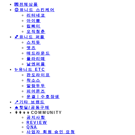
💌전체상품
😊유니드 스킨케어
리터네코
아이쁨
립빠미
오직청춘
💕유니드 퍼퓸
스치듯
엣즈
매드라운드
플라리떼
날엔퍼퓸
​✨유니드 ETC
판도라이프
착소스
말랑두두
피어몬즈
운결ㅣ수호장생
📍기타 브랜드
🔥핫딜/공동구매
👩‍👩‍👦‍👦COMMUNITY
공지사항
REVIEW
QNA
사업자 회원 승인 요청