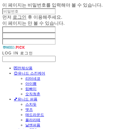
이 페이지는 비밀번호를 입력해야 볼 수 있습니다.
먼저
로그인
후 이용해주세요.
이 페이지는
만 볼 수 있습니다.
LOG IN
로그인
💌전체상품
😊유니드 스킨케어
리터네코
아이쁨
립빠미
오직청춘
💕유니드 퍼퓸
스치듯
엣즈
매드라운드
플라리떼
날엔퍼퓸