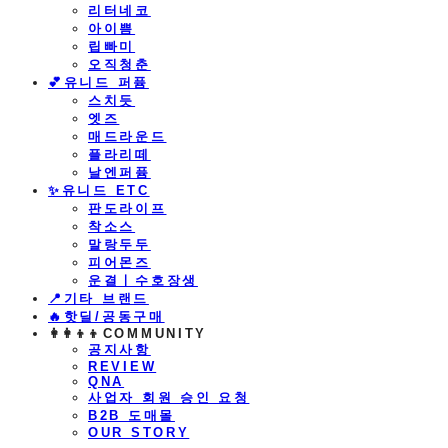
리터네코
아이쁨
립빠미
오직청춘
💕유니드 퍼퓸
스치듯
엣즈
매드라운드
플라리떼
날엔퍼퓸
​✨유니드 ETC
판도라이프
착소스
말랑두두
피어몬즈
운결ㅣ수호장생
📍기타 브랜드
🔥핫딜/공동구매
👩‍👩‍👦‍👦COMMUNITY
공지사항
REVIEW
QNA
사업자 회원 승인 요청
B2B 도매몰
OUR STORY