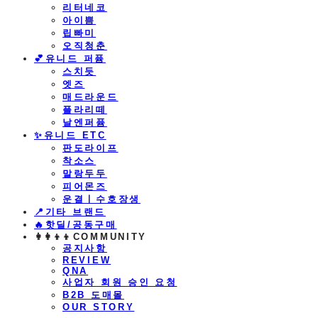
리터네코
아이쁨
립빠미
오직청춘
💕유니드 퍼퓸
스치듯
엣즈
매드라운드
플라리떼
날엔퍼퓸
​✨유니드 ETC
판도라이프
착소스
말랑두두
피어몬즈
운결ㅣ수호장생
📍기타 브랜드
🔥핫딜/공동구매
👩‍👩‍👦‍👦COMMUNITY
공지사항
REVIEW
QNA
사업자 회원 승인 요청
B2B 도매몰
OUR STORY