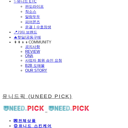
​✨유니드 ETC
판도라이프
착소스
말랑두두
피어몬즈
운결ㅣ수호장생
📍기타 브랜드
🔥핫딜/공동구매
👩‍👩‍👦‍👦COMMUNITY
공지사항
REVIEW
QNA
사업자 회원 승인 요청
B2B 도매몰
OUR STORY
유니드픽 (UNEED PICK)
💌전체상품
😊유니드 스킨케어