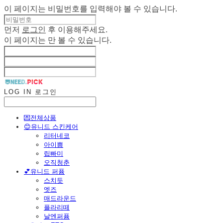
이 페이지는 비밀번호를 입력해야 볼 수 있습니다.
먼저
로그인
후 이용해주세요.
이 페이지는
만 볼 수 있습니다.
LOG IN
로그인
💌전체상품
😊유니드 스킨케어
리터네코
아이쁨
립빠미
오직청춘
💕유니드 퍼퓸
스치듯
엣즈
매드라운드
플라리떼
날엔퍼퓸