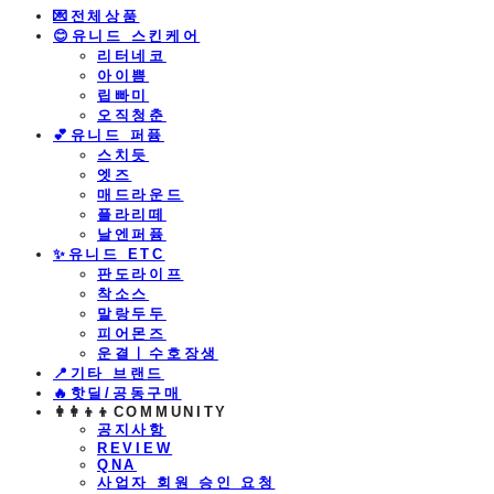
💌전체상품
😊유니드 스킨케어
리터네코
아이쁨
립빠미
오직청춘
💕유니드 퍼퓸
스치듯
엣즈
매드라운드
플라리떼
날엔퍼퓸
​✨유니드 ETC
판도라이프
착소스
말랑두두
피어몬즈
운결ㅣ수호장생
📍기타 브랜드
🔥핫딜/공동구매
👩‍👩‍👦‍👦COMMUNITY
공지사항
REVIEW
QNA
사업자 회원 승인 요청