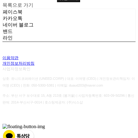
목록으로 가기
페이스북
카카오톡
네이버 블로그
밴드
라인
이용약관
개인정보처리방침
사업자정보확인
상호: 유니드코퍼레이션 (UNEED.CORP) | 대표: 이여명 (CEO) | 개인정보관리책임자: 이
여명 (CEO) | 전화: 050-5300-5381 | 이메일: duaud203@naver.com
주소: 부산 서구 보수대로 15, A동 213호 (봄겨울) | 사업자등록번호:
603-09-50296
| 통신
판매:
2014-부산서구-0014
| 호스팅제공자: (주)식스샵