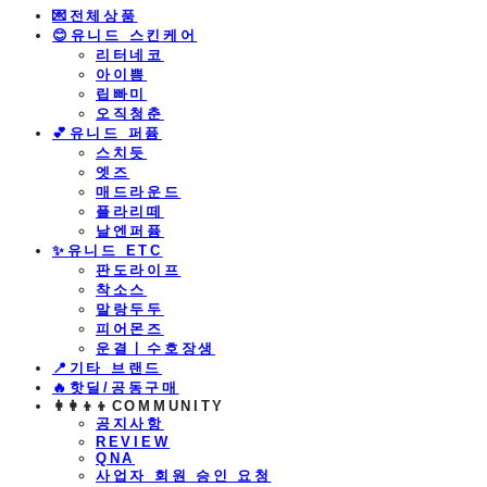
💌전체상품
😊유니드 스킨케어
리터네코
아이쁨
립빠미
오직청춘
💕유니드 퍼퓸
스치듯
엣즈
매드라운드
플라리떼
날엔퍼퓸
​✨유니드 ETC
판도라이프
착소스
말랑두두
피어몬즈
운결ㅣ수호장생
📍기타 브랜드
🔥핫딜/공동구매
👩‍👩‍👦‍👦COMMUNITY
공지사항
REVIEW
QNA
사업자 회원 승인 요청