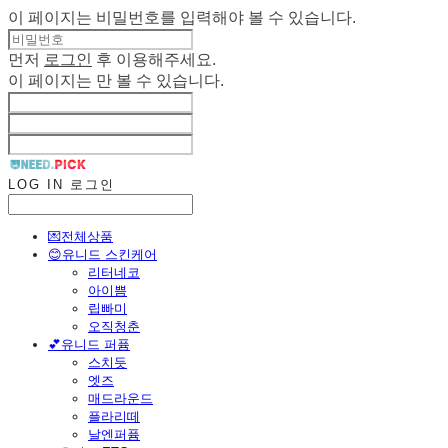
이 페이지는 비밀번호를 입력해야 볼 수 있습니다.
먼저
로그인
후 이용해주세요.
이 페이지는
만 볼 수 있습니다.
LOG IN
로그인
💌전체상품
😊유니드 스킨케어
리터네코
아이쁨
립빠미
오직청춘
💕유니드 퍼퓸
스치듯
엣즈
매드라운드
플라리떼
날엔퍼퓸