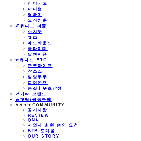
리터네코
아이쁨
립빠미
오직청춘
💕유니드 퍼퓸
스치듯
엣즈
매드라운드
플라리떼
날엔퍼퓸
​✨유니드 ETC
판도라이프
착소스
말랑두두
피어몬즈
운결ㅣ수호장생
📍기타 브랜드
🔥핫딜/공동구매
👩‍👩‍👦‍👦COMMUNITY
공지사항
REVIEW
QNA
사업자 회원 승인 요청
B2B 도매몰
OUR STORY