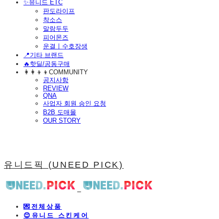
​✨유니드 ETC
판도라이프
착소스
말랑두두
피어몬즈
운결ㅣ수호장생
📍기타 브랜드
🔥핫딜/공동구매
👩‍👩‍👦‍👦COMMUNITY
공지사항
REVIEW
QNA
사업자 회원 승인 요청
B2B 도매몰
OUR STORY
유니드픽 (UNEED PICK)
💌전체상품
😊유니드 스킨케어