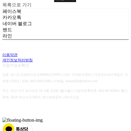
목록으로 가기
페이스북
카카오톡
네이버 블로그
밴드
라인
이용약관
개인정보처리방침
사업자정보확인
상호: 유니드코퍼레이션 (UNEED.CORP) | 대표: 이여명 (CEO) | 개인정보관리책임자: 이
여명 (CEO) | 전화: 050-5300-5381 | 이메일: duaud203@naver.com
주소: 부산 서구 보수대로 15, A동 213호 (봄겨울) | 사업자등록번호:
603-09-50296
| 통신
판매:
2014-부산서구-0014
| 호스팅제공자: (주)식스샵