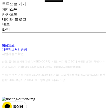
목록으로 가기
페이스북
카카오톡
네이버 블로그
밴드
라인
이용약관
개인정보처리방침
사업자정보확인
상호: 유니드코퍼레이션 (UNEED.CORP) | 대표: 이여명 (CEO) | 개인정보관리책임자: 이
여명 (CEO) | 전화: 050-5300-5381 | 이메일: duaud203@naver.com
주소: 부산 서구 보수대로 15, A동 213호 (봄겨울) | 사업자등록번호:
603-09-50296
| 통신
판매:
2014-부산서구-0014
| 호스팅제공자: (주)식스샵