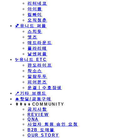
리터네코
아이쁨
립빠미
오직청춘
💕유니드 퍼퓸
스치듯
엣즈
매드라운드
플라리떼
날엔퍼퓸
​✨유니드 ETC
판도라이프
착소스
말랑두두
피어몬즈
운결ㅣ수호장생
📍기타 브랜드
🔥핫딜/공동구매
👩‍👩‍👦‍👦COMMUNITY
공지사항
REVIEW
QNA
사업자 회원 승인 요청
B2B 도매몰
OUR STORY