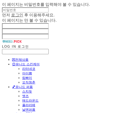
이 페이지는 비밀번호를 입력해야 볼 수 있습니다.
먼저
로그인
후 이용해주세요.
이 페이지는
만 볼 수 있습니다.
LOG IN
로그인
💌전체상품
😊유니드 스킨케어
리터네코
아이쁨
립빠미
오직청춘
💕유니드 퍼퓸
스치듯
엣즈
매드라운드
플라리떼
날엔퍼퓸