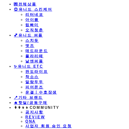
💌전체상품
😊유니드 스킨케어
리터네코
아이쁨
립빠미
오직청춘
💕유니드 퍼퓸
스치듯
엣즈
매드라운드
플라리떼
날엔퍼퓸
​✨유니드 ETC
판도라이프
착소스
말랑두두
피어몬즈
운결ㅣ수호장생
📍기타 브랜드
🔥핫딜/공동구매
👩‍👩‍👦‍👦COMMUNITY
공지사항
REVIEW
QNA
사업자 회원 승인 요청