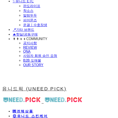
​✨유니드 ETC
판도라이프
착소스
말랑두두
피어몬즈
운결ㅣ수호장생
📍기타 브랜드
🔥핫딜/공동구매
👩‍👩‍👦‍👦COMMUNITY
공지사항
REVIEW
QNA
사업자 회원 승인 요청
B2B 도매몰
OUR STORY
유니드픽 (UNEED PICK)
💌전체상품
😊유니드 스킨케어