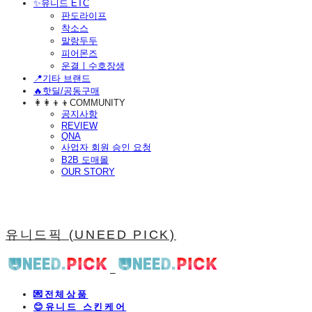
​✨유니드 ETC
판도라이프
착소스
말랑두두
피어몬즈
운결ㅣ수호장생
📍기타 브랜드
🔥핫딜/공동구매
👩‍👩‍👦‍👦COMMUNITY
공지사항
REVIEW
QNA
사업자 회원 승인 요청
B2B 도매몰
OUR STORY
유니드픽 (UNEED PICK)
💌전체상품
😊유니드 스킨케어