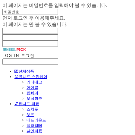
이 페이지는 비밀번호를 입력해야 볼 수 있습니다.
먼저
로그인
후 이용해주세요.
이 페이지는
만 볼 수 있습니다.
LOG IN
로그인
💌전체상품
😊유니드 스킨케어
리터네코
아이쁨
립빠미
오직청춘
💕유니드 퍼퓸
스치듯
엣즈
매드라운드
플라리떼
날엔퍼퓸