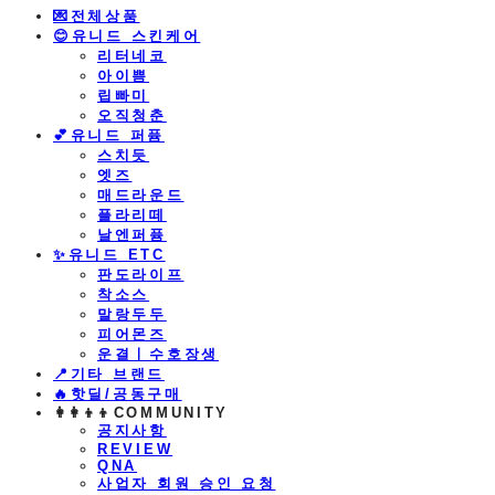
💌전체상품
😊유니드 스킨케어
리터네코
아이쁨
립빠미
오직청춘
💕유니드 퍼퓸
스치듯
엣즈
매드라운드
플라리떼
날엔퍼퓸
​✨유니드 ETC
판도라이프
착소스
말랑두두
피어몬즈
운결ㅣ수호장생
📍기타 브랜드
🔥핫딜/공동구매
👩‍👩‍👦‍👦COMMUNITY
공지사항
REVIEW
QNA
사업자 회원 승인 요청