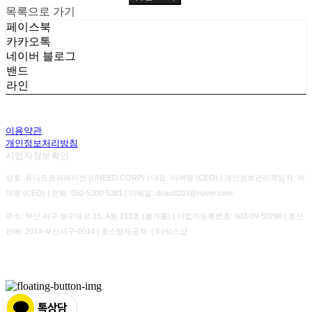
목록으로 가기
페이스북
카카오톡
네이버 블로그
밴드
라인
이용약관
개인정보처리방침
사업자정보확인
상호: 유니드코퍼레이션 (UNEED.CORP) | 대표: 이여명 (CEO) | 개인정보관리책임자: 이
여명 (CEO) | 전화: 050-5300-5381 | 이메일: duaud203@naver.com
주소: 부산 서구 보수대로 15, A동 213호 (봄겨울) | 사업자등록번호:
603-09-50296
| 통신
판매:
2014-부산서구-0014
| 호스팅제공자: (주)식스샵