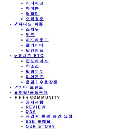
리터네코
아이쁨
립빠미
오직청춘
💕유니드 퍼퓸
스치듯
엣즈
매드라운드
플라리떼
날엔퍼퓸
​✨유니드 ETC
판도라이프
착소스
말랑두두
피어몬즈
운결ㅣ수호장생
📍기타 브랜드
🔥핫딜/공동구매
👩‍👩‍👦‍👦COMMUNITY
공지사항
REVIEW
QNA
사업자 회원 승인 요청
B2B 도매몰
OUR STORY