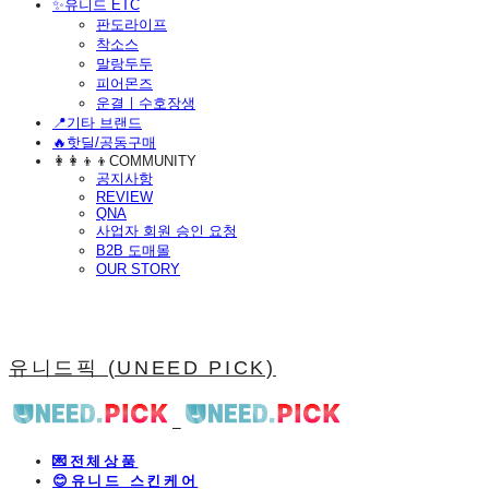
​✨유니드 ETC
판도라이프
착소스
말랑두두
피어몬즈
운결ㅣ수호장생
📍기타 브랜드
🔥핫딜/공동구매
👩‍👩‍👦‍👦COMMUNITY
공지사항
REVIEW
QNA
사업자 회원 승인 요청
B2B 도매몰
OUR STORY
유니드픽 (UNEED PICK)
💌전체상품
😊유니드 스킨케어