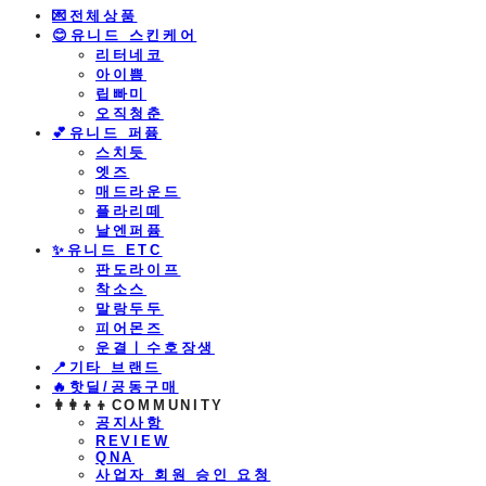
💌전체상품
😊유니드 스킨케어
리터네코
아이쁨
립빠미
오직청춘
💕유니드 퍼퓸
스치듯
엣즈
매드라운드
플라리떼
날엔퍼퓸
​✨유니드 ETC
판도라이프
착소스
말랑두두
피어몬즈
운결ㅣ수호장생
📍기타 브랜드
🔥핫딜/공동구매
👩‍👩‍👦‍👦COMMUNITY
공지사항
REVIEW
QNA
사업자 회원 승인 요청