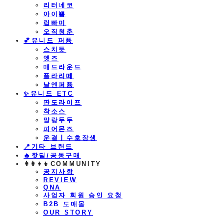
리터네코
아이쁨
립빠미
오직청춘
💕유니드 퍼퓸
스치듯
엣즈
매드라운드
플라리떼
날엔퍼퓸
​✨유니드 ETC
판도라이프
착소스
말랑두두
피어몬즈
운결ㅣ수호장생
📍기타 브랜드
🔥핫딜/공동구매
👩‍👩‍👦‍👦COMMUNITY
공지사항
REVIEW
QNA
사업자 회원 승인 요청
B2B 도매몰
OUR STORY