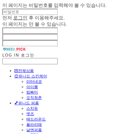
이 페이지는 비밀번호를 입력해야 볼 수 있습니다.
먼저
로그인
후 이용해주세요.
이 페이지는
만 볼 수 있습니다.
LOG IN
로그인
💌전체상품
😊유니드 스킨케어
리터네코
아이쁨
립빠미
오직청춘
💕유니드 퍼퓸
스치듯
엣즈
매드라운드
플라리떼
날엔퍼퓸