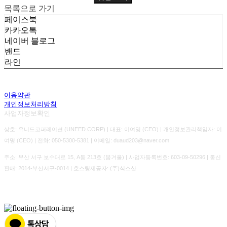
목록으로 가기
페이스북
카카오톡
네이버 블로그
밴드
라인
이용약관
개인정보처리방침
사업자정보확인
상호: 유니드코퍼레이션 (UNEED.CORP) | 대표: 이여명 (CEO) | 개인정보관리책임자: 이
여명 (CEO) | 전화: 050-5300-5381 | 이메일: duaud203@naver.com
주소: 부산 서구 보수대로 15, A동 213호 (봄겨울) | 사업자등록번호:
603-09-50296
| 통신
판매:
2014-부산서구-0014
| 호스팅제공자: (주)식스샵