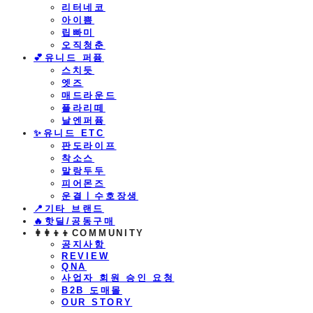
리터네코
아이쁨
립빠미
오직청춘
💕유니드 퍼퓸
스치듯
엣즈
매드라운드
플라리떼
날엔퍼퓸
​✨유니드 ETC
판도라이프
착소스
말랑두두
피어몬즈
운결ㅣ수호장생
📍기타 브랜드
🔥핫딜/공동구매
👩‍👩‍👦‍👦COMMUNITY
공지사항
REVIEW
QNA
사업자 회원 승인 요청
B2B 도매몰
OUR STORY