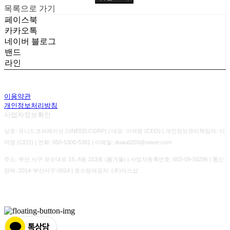
목록으로 가기
페이스북
카카오톡
네이버 블로그
밴드
라인
이용약관
개인정보처리방침
사업자정보확인
상호: 유니드코퍼레이션 (UNEED.CORP) | 대표: 이여명 (CEO) | 개인정보관리책임자: 이
여명 (CEO) | 전화: 050-5300-5381 | 이메일: duaud203@naver.com
주소: 부산 서구 보수대로 15, A동 213호 (봄겨울) | 사업자등록번호:
603-09-50296
| 통신
판매:
2014-부산서구-0014
| 호스팅제공자: (주)식스샵