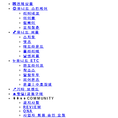
💌전체상품
😊유니드 스킨케어
리터네코
아이쁨
립빠미
오직청춘
💕유니드 퍼퓸
스치듯
엣즈
매드라운드
플라리떼
날엔퍼퓸
​✨유니드 ETC
판도라이프
착소스
말랑두두
피어몬즈
운결ㅣ수호장생
📍기타 브랜드
🔥핫딜/공동구매
👩‍👩‍👦‍👦COMMUNITY
공지사항
REVIEW
QNA
사업자 회원 승인 요청