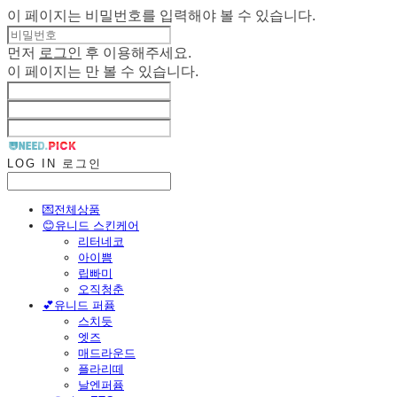
이 페이지는 비밀번호를 입력해야 볼 수 있습니다.
먼저
로그인
후 이용해주세요.
이 페이지는
만 볼 수 있습니다.
LOG IN
로그인
💌전체상품
😊유니드 스킨케어
리터네코
아이쁨
립빠미
오직청춘
💕유니드 퍼퓸
스치듯
엣즈
매드라운드
플라리떼
날엔퍼퓸