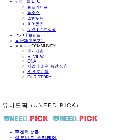
​✨유니드 ETC
판도라이프
착소스
말랑두두
피어몬즈
운결ㅣ수호장생
📍기타 브랜드
🔥핫딜/공동구매
👩‍👩‍👦‍👦COMMUNITY
공지사항
REVIEW
QNA
사업자 회원 승인 요청
B2B 도매몰
OUR STORY
유니드픽 (UNEED PICK)
💌전체상품
😊유니드 스킨케어