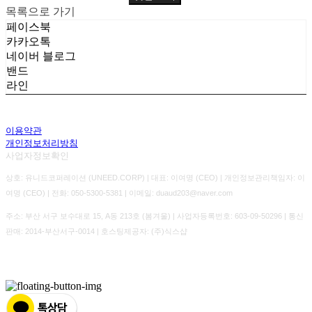
목록으로 가기
페이스북
카카오톡
네이버 블로그
밴드
라인
이용약관
개인정보처리방침
사업자정보확인
상호: 유니드코퍼레이션 (UNEED.CORP) | 대표: 이여명 (CEO) | 개인정보관리책임자: 이
여명 (CEO) | 전화: 050-5300-5381 | 이메일: duaud203@naver.com
주소: 부산 서구 보수대로 15, A동 213호 (봄겨울) | 사업자등록번호:
603-09-50296
| 통신
판매:
2014-부산서구-0014
| 호스팅제공자: (주)식스샵