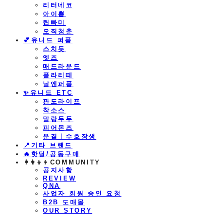
리터네코
아이쁨
립빠미
오직청춘
💕유니드 퍼퓸
스치듯
엣즈
매드라운드
플라리떼
날엔퍼퓸
​✨유니드 ETC
판도라이프
착소스
말랑두두
피어몬즈
운결ㅣ수호장생
📍기타 브랜드
🔥핫딜/공동구매
👩‍👩‍👦‍👦COMMUNITY
공지사항
REVIEW
QNA
사업자 회원 승인 요청
B2B 도매몰
OUR STORY