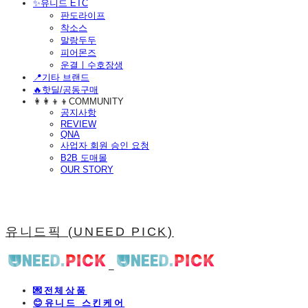
​✨유니드 ETC
판도라이프
착소스
말랑두두
피어몬즈
운결ㅣ수호장생
📍기타 브랜드
🔥핫딜/공동구매
👩‍👩‍👦‍👦COMMUNITY
공지사항
REVIEW
QNA
사업자 회원 승인 요청
B2B 도매몰
OUR STORY
유니드픽 (UNEED PICK)
💌전체상품
😊유니드 스킨케어