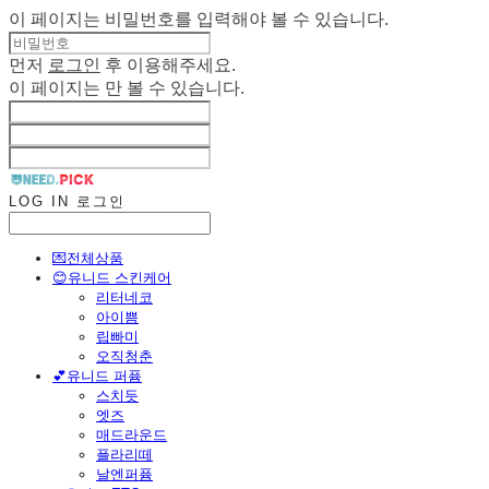
이 페이지는 비밀번호를 입력해야 볼 수 있습니다.
먼저
로그인
후 이용해주세요.
이 페이지는
만 볼 수 있습니다.
LOG IN
로그인
💌전체상품
😊유니드 스킨케어
리터네코
아이쁨
립빠미
오직청춘
💕유니드 퍼퓸
스치듯
엣즈
매드라운드
플라리떼
날엔퍼퓸