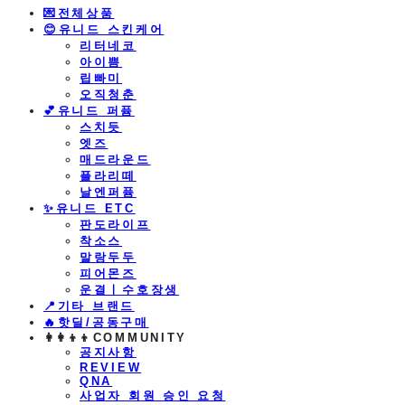
💌전체상품
😊유니드 스킨케어
리터네코
아이쁨
립빠미
오직청춘
💕유니드 퍼퓸
스치듯
엣즈
매드라운드
플라리떼
날엔퍼퓸
​✨유니드 ETC
판도라이프
착소스
말랑두두
피어몬즈
운결ㅣ수호장생
📍기타 브랜드
🔥핫딜/공동구매
👩‍👩‍👦‍👦COMMUNITY
공지사항
REVIEW
QNA
사업자 회원 승인 요청