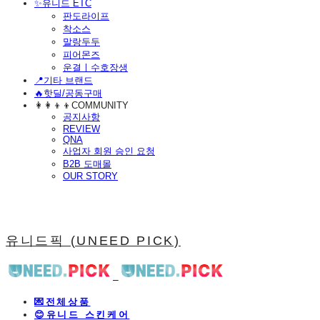
​✨유니드 ETC
판도라이프
착소스
말랑두두
피어몬즈
운결ㅣ수호장생
📍기타 브랜드
🔥핫딜/공동구매
👩‍👩‍👦‍👦COMMUNITY
공지사항
REVIEW
QNA
사업자 회원 승인 요청
B2B 도매몰
OUR STORY
유니드픽 (UNEED PICK)
💌전체상품
😊유니드 스킨케어