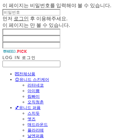
이 페이지는 비밀번호를 입력해야 볼 수 있습니다.
먼저
로그인
후 이용해주세요.
이 페이지는
만 볼 수 있습니다.
LOG IN
로그인
💌전체상품
😊유니드 스킨케어
리터네코
아이쁨
립빠미
오직청춘
💕유니드 퍼퓸
스치듯
엣즈
매드라운드
플라리떼
날엔퍼퓸