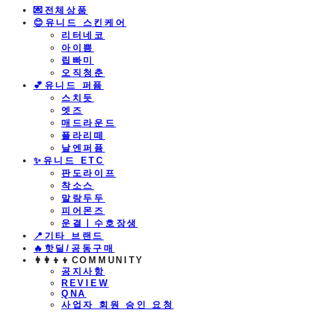
💌전체상품
😊유니드 스킨케어
리터네코
아이쁨
립빠미
오직청춘
💕유니드 퍼퓸
스치듯
엣즈
매드라운드
플라리떼
날엔퍼퓸
​✨유니드 ETC
판도라이프
착소스
말랑두두
피어몬즈
운결ㅣ수호장생
📍기타 브랜드
🔥핫딜/공동구매
👩‍👩‍👦‍👦COMMUNITY
공지사항
REVIEW
QNA
사업자 회원 승인 요청