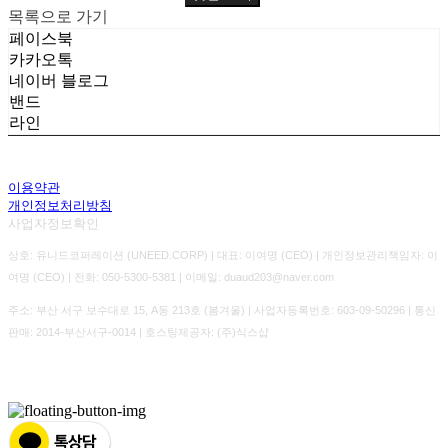
목록으로 가기
페이스북
카카오톡
네이버 블로그
밴드
라인
이용약관
개인정보처리방침
사업자정보확인
상호: 유니드코퍼레이션 (UNEED.CORP) | 대표: 이여명 (CEO) | 개인정보관리책임자: 이
여명 (CEO) | 전화: 050-5300-5381 | 이메일: duaud203@naver.com
주소: 부산 서구 보수대로 15, A동 213호 (봄겨울) | 사업자등록번호:
603-09-50296
| 통신
판매:
2014-부산서구-0014
| 호스팅제공자: (주)식스샵