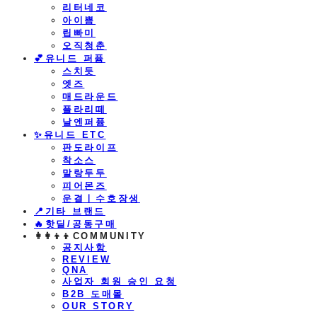
리터네코
아이쁨
립빠미
오직청춘
💕유니드 퍼퓸
스치듯
엣즈
매드라운드
플라리떼
날엔퍼퓸
​✨유니드 ETC
판도라이프
착소스
말랑두두
피어몬즈
운결ㅣ수호장생
📍기타 브랜드
🔥핫딜/공동구매
👩‍👩‍👦‍👦COMMUNITY
공지사항
REVIEW
QNA
사업자 회원 승인 요청
B2B 도매몰
OUR STORY