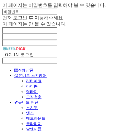
이 페이지는 비밀번호를 입력해야 볼 수 있습니다.
먼저
로그인
후 이용해주세요.
이 페이지는
만 볼 수 있습니다.
LOG IN
로그인
💌전체상품
😊유니드 스킨케어
리터네코
아이쁨
립빠미
오직청춘
💕유니드 퍼퓸
스치듯
엣즈
매드라운드
플라리떼
날엔퍼퓸