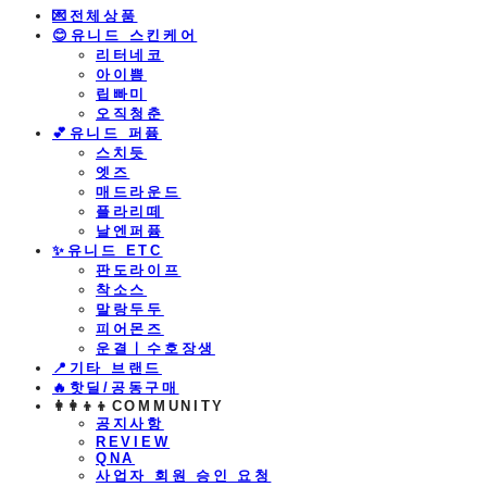
💌전체상품
😊유니드 스킨케어
리터네코
아이쁨
립빠미
오직청춘
💕유니드 퍼퓸
스치듯
엣즈
매드라운드
플라리떼
날엔퍼퓸
​✨유니드 ETC
판도라이프
착소스
말랑두두
피어몬즈
운결ㅣ수호장생
📍기타 브랜드
🔥핫딜/공동구매
👩‍👩‍👦‍👦COMMUNITY
공지사항
REVIEW
QNA
사업자 회원 승인 요청