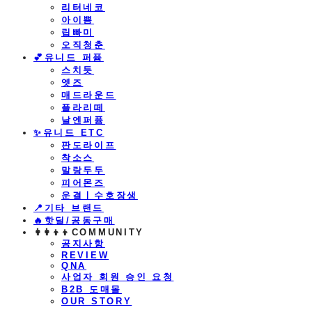
리터네코
아이쁨
립빠미
오직청춘
💕유니드 퍼퓸
스치듯
엣즈
매드라운드
플라리떼
날엔퍼퓸
​✨유니드 ETC
판도라이프
착소스
말랑두두
피어몬즈
운결ㅣ수호장생
📍기타 브랜드
🔥핫딜/공동구매
👩‍👩‍👦‍👦COMMUNITY
공지사항
REVIEW
QNA
사업자 회원 승인 요청
B2B 도매몰
OUR STORY