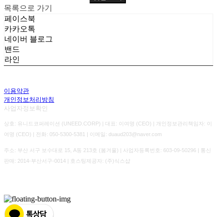
목록으로 가기
페이스북
카카오톡
네이버 블로그
밴드
라인
이용약관
개인정보처리방침
사업자정보확인
상호: 유니드코퍼레이션 (UNEED.CORP) | 대표: 이여명 (CEO) | 개인정보관리책임자: 이
여명 (CEO) | 전화: 050-5300-5381 | 이메일: duaud203@naver.com
주소: 부산 서구 보수대로 15, A동 213호 (봄겨울) | 사업자등록번호:
603-09-50296
| 통신
판매:
2014-부산서구-0014
| 호스팅제공자: (주)식스샵