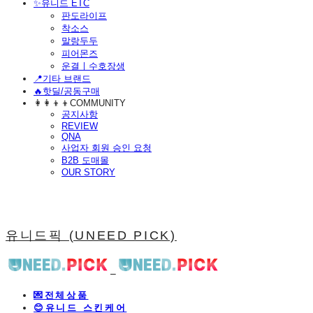
​✨유니드 ETC
판도라이프
착소스
말랑두두
피어몬즈
운결ㅣ수호장생
📍기타 브랜드
🔥핫딜/공동구매
👩‍👩‍👦‍👦COMMUNITY
공지사항
REVIEW
QNA
사업자 회원 승인 요청
B2B 도매몰
OUR STORY
유니드픽 (UNEED PICK)
💌전체상품
😊유니드 스킨케어