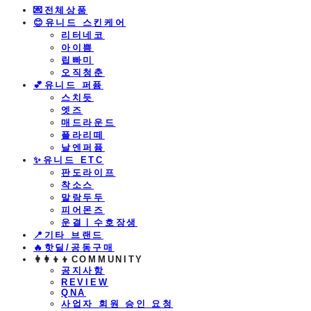
💌전체상품
😊유니드 스킨케어
리터네코
아이쁨
립빠미
오직청춘
💕유니드 퍼퓸
스치듯
엣즈
매드라운드
플라리떼
날엔퍼퓸
​✨유니드 ETC
판도라이프
착소스
말랑두두
피어몬즈
운결ㅣ수호장생
📍기타 브랜드
🔥핫딜/공동구매
👩‍👩‍👦‍👦COMMUNITY
공지사항
REVIEW
QNA
사업자 회원 승인 요청