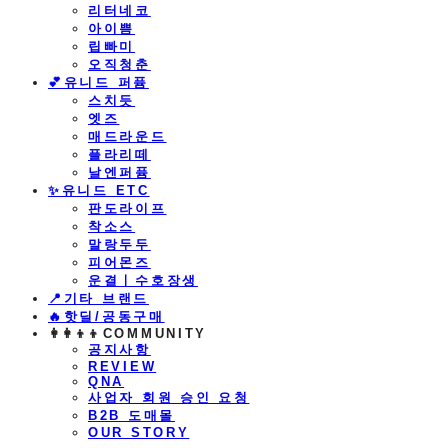
리터네코
아이쁨
립빠미
오직청춘
💕유니드 퍼퓸
스치듯
엣즈
매드라운드
플라리떼
날엔퍼퓸
​✨유니드 ETC
판도라이프
착소스
말랑두두
피어몬즈
운결ㅣ수호장생
📍기타 브랜드
🔥핫딜/공동구매
👩‍👩‍👦‍👦COMMUNITY
공지사항
REVIEW
QNA
사업자 회원 승인 요청
B2B 도매몰
OUR STORY