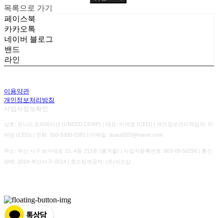
목록으로 가기
페이스북
카카오톡
네이버 블로그
밴드
라인
이용약관
개인정보처리방침
사업자정보확인
상호: 유니드코퍼레이션 (UNEED.CORP) | 대표: 이여명 (CEO) | 개인정보관리책임자: 이
여명 (CEO) | 전화: 050-5300-5381 | 이메일: duaud203@naver.com
주소: 부산 서구 보수대로 15, A동 213호 (봄겨울) | 사업자등록번호:
603-09-50296
| 통신
판매:
2014-부산서구-0014
| 호스팅제공자: (주)식스샵