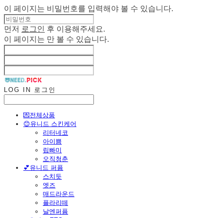
이 페이지는 비밀번호를 입력해야 볼 수 있습니다.
먼저
로그인
후 이용해주세요.
이 페이지는
만 볼 수 있습니다.
LOG IN
로그인
💌전체상품
😊유니드 스킨케어
리터네코
아이쁨
립빠미
오직청춘
💕유니드 퍼퓸
스치듯
엣즈
매드라운드
플라리떼
날엔퍼퓸