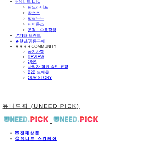
​✨유니드 ETC
판도라이프
착소스
말랑두두
피어몬즈
운결ㅣ수호장생
📍기타 브랜드
🔥핫딜/공동구매
👩‍👩‍👦‍👦COMMUNITY
공지사항
REVIEW
QNA
사업자 회원 승인 요청
B2B 도매몰
OUR STORY
유니드픽 (UNEED PICK)
💌전체상품
😊유니드 스킨케어