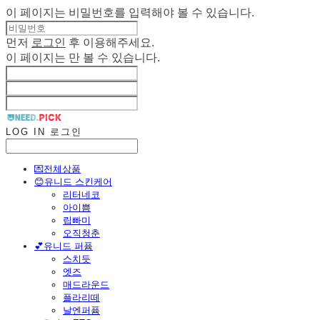
이 페이지는 비밀번호를 입력해야 볼 수 있습니다.
먼저
로그인
후 이용해주세요.
이 페이지는
만 볼 수 있습니다.
LOG IN
로그인
💌전체상품
😊유니드 스킨케어
리터네코
아이쁨
립빠미
오직청춘
💕유니드 퍼퓸
스치듯
엣즈
매드라운드
플라리떼
날엔퍼퓸