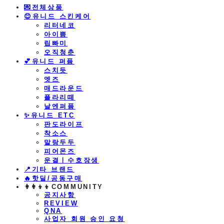
💌전체상품
😊유니드 스킨케어
리터네코
아이쁨
립빠미
오직청춘
💕유니드 퍼퓸
스치듯
엣즈
매드라운드
플라리떼
날엔퍼퓸
​✨유니드 ETC
판도라이프
착소스
말랑두두
피어몬즈
운결ㅣ수호장생
📍기타 브랜드
🔥핫딜/공동구매
👩‍👩‍👦‍👦COMMUNITY
공지사항
REVIEW
QNA
사업자 회원 승인 요청