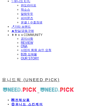
​✨유니드 ETC
판도라이프
착소스
말랑두두
피어몬즈
운결ㅣ수호장생
📍기타 브랜드
🔥핫딜/공동구매
👩‍👩‍👦‍👦COMMUNITY
공지사항
REVIEW
QNA
사업자 회원 승인 요청
B2B 도매몰
OUR STORY
유니드픽 (UNEED PICK)
💌전체상품
😊유니드 스킨케어