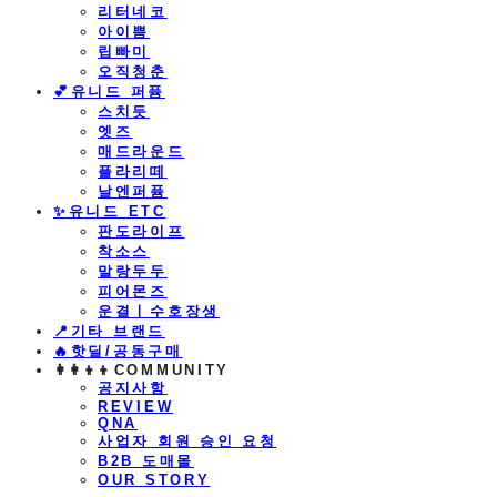
리터네코
아이쁨
립빠미
오직청춘
💕유니드 퍼퓸
스치듯
엣즈
매드라운드
플라리떼
날엔퍼퓸
​✨유니드 ETC
판도라이프
착소스
말랑두두
피어몬즈
운결ㅣ수호장생
📍기타 브랜드
🔥핫딜/공동구매
👩‍👩‍👦‍👦COMMUNITY
공지사항
REVIEW
QNA
사업자 회원 승인 요청
B2B 도매몰
OUR STORY