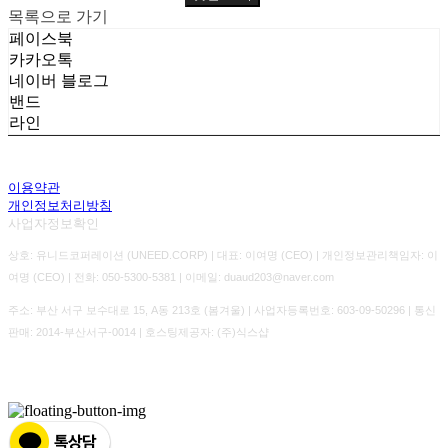
목록으로 가기
페이스북
카카오톡
네이버 블로그
밴드
라인
이용약관
개인정보처리방침
사업자정보확인
상호: 유니드코퍼레이션 (UNEED.CORP) | 대표: 이여명 (CEO) | 개인정보관리책임자: 이
여명 (CEO) | 전화: 050-5300-5381 | 이메일: duaud203@naver.com
주소: 부산 서구 보수대로 15, A동 213호 (봄겨울) | 사업자등록번호:
603-09-50296
| 통신
판매:
2014-부산서구-0014
| 호스팅제공자: (주)식스샵