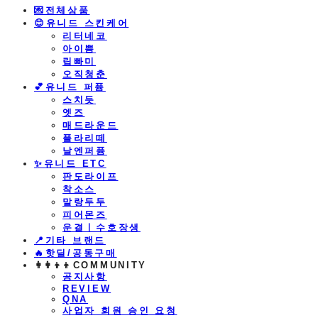
💌전체상품
😊유니드 스킨케어
리터네코
아이쁨
립빠미
오직청춘
💕유니드 퍼퓸
스치듯
엣즈
매드라운드
플라리떼
날엔퍼퓸
​✨유니드 ETC
판도라이프
착소스
말랑두두
피어몬즈
운결ㅣ수호장생
📍기타 브랜드
🔥핫딜/공동구매
👩‍👩‍👦‍👦COMMUNITY
공지사항
REVIEW
QNA
사업자 회원 승인 요청