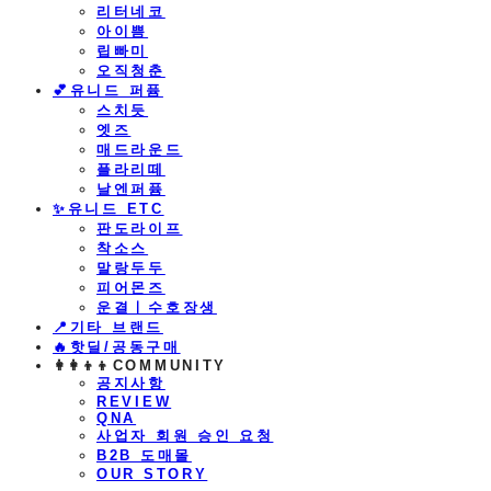
리터네코
아이쁨
립빠미
오직청춘
💕유니드 퍼퓸
스치듯
엣즈
매드라운드
플라리떼
날엔퍼퓸
​✨유니드 ETC
판도라이프
착소스
말랑두두
피어몬즈
운결ㅣ수호장생
📍기타 브랜드
🔥핫딜/공동구매
👩‍👩‍👦‍👦COMMUNITY
공지사항
REVIEW
QNA
사업자 회원 승인 요청
B2B 도매몰
OUR STORY