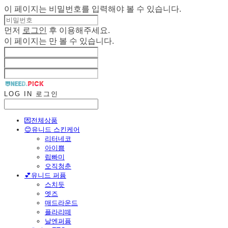
이 페이지는 비밀번호를 입력해야 볼 수 있습니다.
먼저
로그인
후 이용해주세요.
이 페이지는
만 볼 수 있습니다.
LOG IN
로그인
💌전체상품
😊유니드 스킨케어
리터네코
아이쁨
립빠미
오직청춘
💕유니드 퍼퓸
스치듯
엣즈
매드라운드
플라리떼
날엔퍼퓸