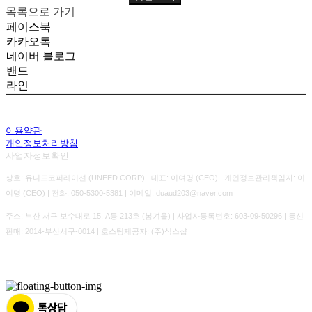
목록으로 가기
페이스북
카카오톡
네이버 블로그
밴드
라인
이용약관
개인정보처리방침
사업자정보확인
상호: 유니드코퍼레이션 (UNEED.CORP) | 대표: 이여명 (CEO) | 개인정보관리책임자: 이
여명 (CEO) | 전화: 050-5300-5381 | 이메일: duaud203@naver.com
주소: 부산 서구 보수대로 15, A동 213호 (봄겨울) | 사업자등록번호:
603-09-50296
| 통신
판매:
2014-부산서구-0014
| 호스팅제공자: (주)식스샵