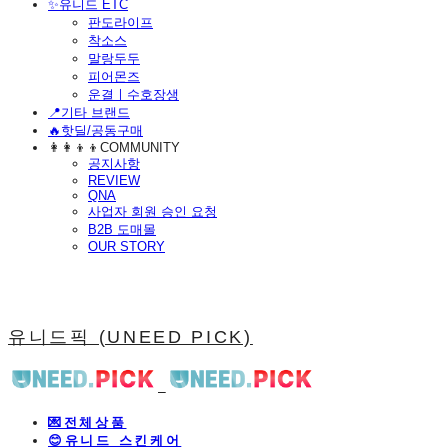
​✨유니드 ETC
판도라이프
착소스
말랑두두
피어몬즈
운결ㅣ수호장생
📍기타 브랜드
🔥핫딜/공동구매
👩‍👩‍👦‍👦COMMUNITY
공지사항
REVIEW
QNA
사업자 회원 승인 요청
B2B 도매몰
OUR STORY
유니드픽 (UNEED PICK)
💌전체상품
😊유니드 스킨케어