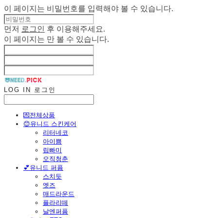
이 페이지는 비밀번호를 입력해야 볼 수 있습니다.
먼저
로그인
후 이용해주세요.
이 페이지는
만 볼 수 있습니다.
LOG IN
로그인
💌전체상품
😊유니드 스킨케어
리터네코
아이쁨
립빠미
오직청춘
💕유니드 퍼퓸
스치듯
엣즈
매드라운드
플라리떼
날엔퍼퓸