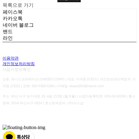
목록으로 가기
페이스북
카카오톡
네이버 블로그
밴드
라인
이용약관
개인정보처리방침
사업자정보확인
상호: 유니드코퍼레이션 (UNEED.CORP) | 대표: 이여명 (CEO) | 개인정보관리책임자: 이
여명 (CEO) | 전화: 050-5300-5381 | 이메일: duaud203@naver.com
주소: 부산 서구 보수대로 15, A동 213호 (봄겨울) | 사업자등록번호:
603-09-50296
| 통신
판매:
2014-부산서구-0014
| 호스팅제공자: (주)식스샵