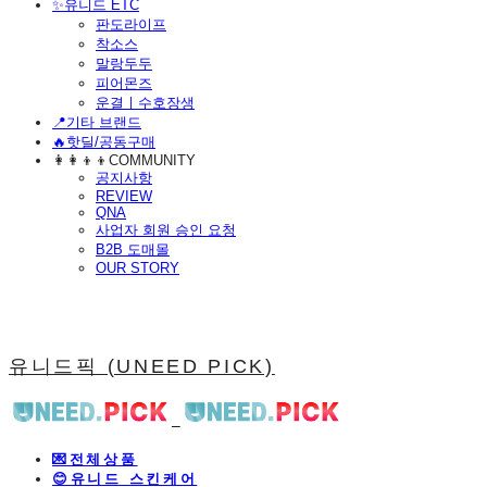
​✨유니드 ETC
판도라이프
착소스
말랑두두
피어몬즈
운결ㅣ수호장생
📍기타 브랜드
🔥핫딜/공동구매
👩‍👩‍👦‍👦COMMUNITY
공지사항
REVIEW
QNA
사업자 회원 승인 요청
B2B 도매몰
OUR STORY
유니드픽 (UNEED PICK)
💌전체상품
😊유니드 스킨케어