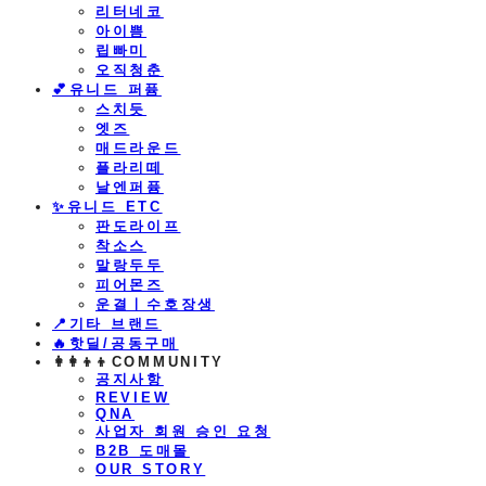
리터네코
아이쁨
립빠미
오직청춘
💕유니드 퍼퓸
스치듯
엣즈
매드라운드
플라리떼
날엔퍼퓸
​✨유니드 ETC
판도라이프
착소스
말랑두두
피어몬즈
운결ㅣ수호장생
📍기타 브랜드
🔥핫딜/공동구매
👩‍👩‍👦‍👦COMMUNITY
공지사항
REVIEW
QNA
사업자 회원 승인 요청
B2B 도매몰
OUR STORY