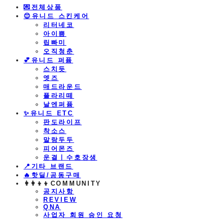
💌전체상품
😊유니드 스킨케어
리터네코
아이쁨
립빠미
오직청춘
💕유니드 퍼퓸
스치듯
엣즈
매드라운드
플라리떼
날엔퍼퓸
​✨유니드 ETC
판도라이프
착소스
말랑두두
피어몬즈
운결ㅣ수호장생
📍기타 브랜드
🔥핫딜/공동구매
👩‍👩‍👦‍👦COMMUNITY
공지사항
REVIEW
QNA
사업자 회원 승인 요청