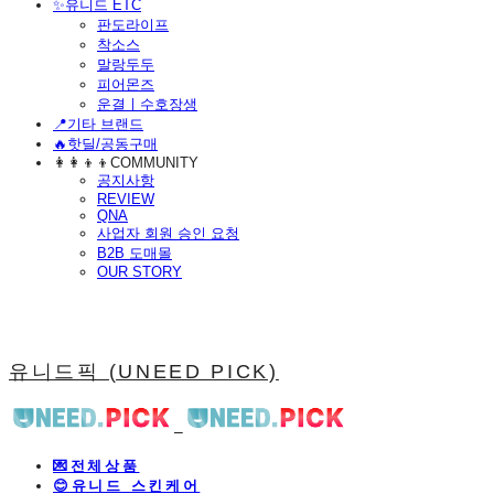
​✨유니드 ETC
판도라이프
착소스
말랑두두
피어몬즈
운결ㅣ수호장생
📍기타 브랜드
🔥핫딜/공동구매
👩‍👩‍👦‍👦COMMUNITY
공지사항
REVIEW
QNA
사업자 회원 승인 요청
B2B 도매몰
OUR STORY
유니드픽 (UNEED PICK)
💌전체상품
😊유니드 스킨케어