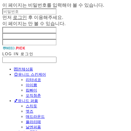
이 페이지는 비밀번호를 입력해야 볼 수 있습니다.
먼저
로그인
후 이용해주세요.
이 페이지는
만 볼 수 있습니다.
LOG IN
로그인
💌전체상품
😊유니드 스킨케어
리터네코
아이쁨
립빠미
오직청춘
💕유니드 퍼퓸
스치듯
엣즈
매드라운드
플라리떼
날엔퍼퓸