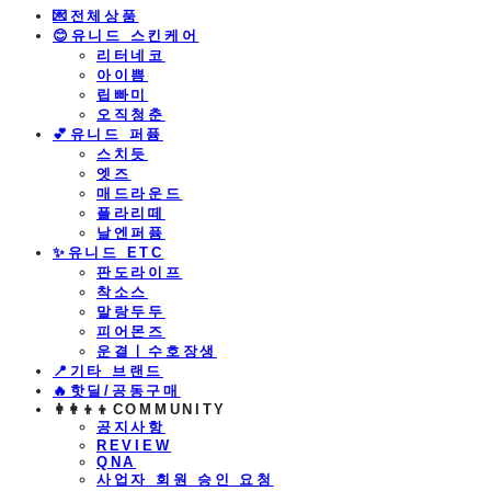
💌전체상품
😊유니드 스킨케어
리터네코
아이쁨
립빠미
오직청춘
💕유니드 퍼퓸
스치듯
엣즈
매드라운드
플라리떼
날엔퍼퓸
​✨유니드 ETC
판도라이프
착소스
말랑두두
피어몬즈
운결ㅣ수호장생
📍기타 브랜드
🔥핫딜/공동구매
👩‍👩‍👦‍👦COMMUNITY
공지사항
REVIEW
QNA
사업자 회원 승인 요청