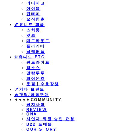
리터네코
아이쁨
립빠미
오직청춘
💕유니드 퍼퓸
스치듯
엣즈
매드라운드
플라리떼
날엔퍼퓸
​✨유니드 ETC
판도라이프
착소스
말랑두두
피어몬즈
운결ㅣ수호장생
📍기타 브랜드
🔥핫딜/공동구매
👩‍👩‍👦‍👦COMMUNITY
공지사항
REVIEW
QNA
사업자 회원 승인 요청
B2B 도매몰
OUR STORY