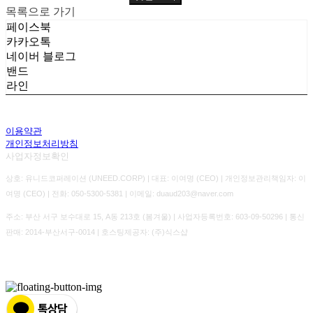
목록으로 가기
페이스북
카카오톡
네이버 블로그
밴드
라인
이용약관
개인정보처리방침
사업자정보확인
상호: 유니드코퍼레이션 (UNEED.CORP) | 대표: 이여명 (CEO) | 개인정보관리책임자: 이
여명 (CEO) | 전화: 050-5300-5381 | 이메일: duaud203@naver.com
주소: 부산 서구 보수대로 15, A동 213호 (봄겨울) | 사업자등록번호:
603-09-50296
| 통신
판매:
2014-부산서구-0014
| 호스팅제공자: (주)식스샵