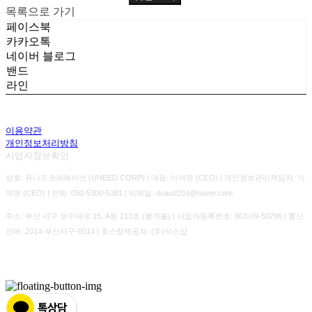
목록으로 가기
페이스북
카카오톡
네이버 블로그
밴드
라인
이용약관
개인정보처리방침
사업자정보확인
상호: 유니드코퍼레이션 (UNEED.CORP) | 대표: 이여명 (CEO) | 개인정보관리책임자: 이
여명 (CEO) | 전화: 050-5300-5381 | 이메일: duaud203@naver.com
주소: 부산 서구 보수대로 15, A동 213호 (봄겨울) | 사업자등록번호:
603-09-50296
| 통신
판매:
2014-부산서구-0014
| 호스팅제공자: (주)식스샵