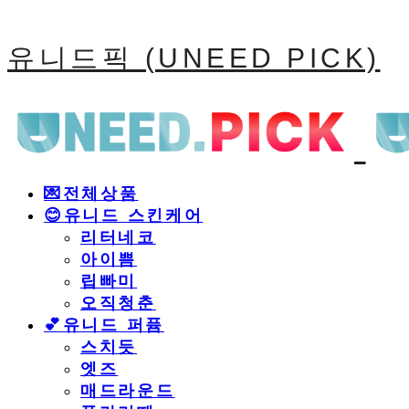
유니드픽 (UNEED PICK)
💌전체상품
😊유니드 스킨케어
리터네코
아이쁨
립빠미
오직청춘
💕유니드 퍼퓸
스치듯
엣즈
매드라운드