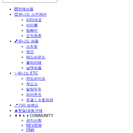
💌전체상품
😊유니드 스킨케어
리터네코
아이쁨
립빠미
오직청춘
💕유니드 퍼퓸
스치듯
엣즈
매드라운드
플라리떼
날엔퍼퓸
​✨유니드 ETC
판도라이프
착소스
말랑두두
피어몬즈
운결ㅣ수호장생
📍기타 브랜드
🔥핫딜/공동구매
👩‍👩‍👦‍👦COMMUNITY
공지사항
REVIEW
QNA