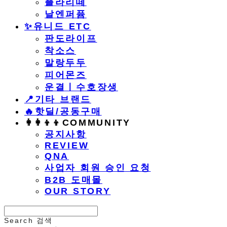
플라리떼
날엔퍼퓸
​✨유니드 ETC
판도라이프
착소스
말랑두두
피어몬즈
운결ㅣ수호장생
📍기타 브랜드
🔥핫딜/공동구매
👩‍👩‍👦‍👦COMMUNITY
공지사항
REVIEW
QNA
사업자 회원 승인 요청
B2B 도매몰
OUR STORY
Search
검색