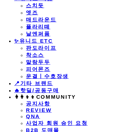
스치듯
엣즈
매드라운드
플라리떼
날엔퍼퓸
​✨유니드 ETC
판도라이프
착소스
말랑두두
피어몬즈
운결ㅣ수호장생
📍기타 브랜드
🔥핫딜/공동구매
👩‍👩‍👦‍👦COMMUNITY
공지사항
REVIEW
QNA
사업자 회원 승인 요청
B2B 도매몰