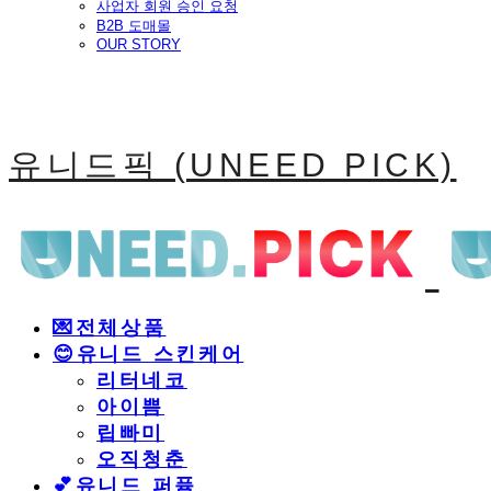
사업자 회원 승인 요청
B2B 도매몰
OUR STORY
유니드픽 (UNEED PICK)
💌전체상품
😊유니드 스킨케어
리터네코
아이쁨
립빠미
오직청춘
💕유니드 퍼퓸