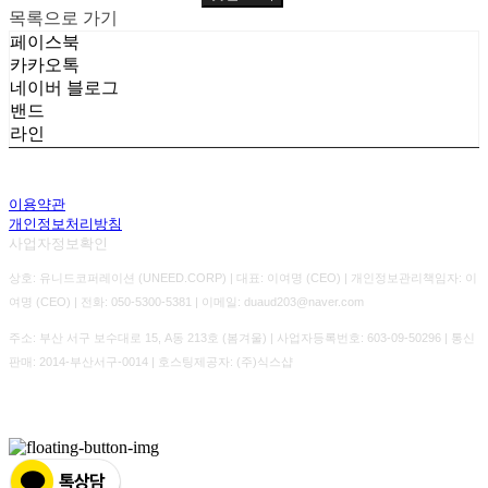
목록으로 가기
페이스북
카카오톡
네이버 블로그
밴드
라인
이용약관
개인정보처리방침
사업자정보확인
상호: 유니드코퍼레이션 (UNEED.CORP) | 대표: 이여명 (CEO) | 개인정보관리책임자: 이
여명 (CEO) | 전화: 050-5300-5381 | 이메일: duaud203@naver.com
주소: 부산 서구 보수대로 15, A동 213호 (봄겨울) | 사업자등록번호:
603-09-50296
| 통신
판매:
2014-부산서구-0014
| 호스팅제공자: (주)식스샵