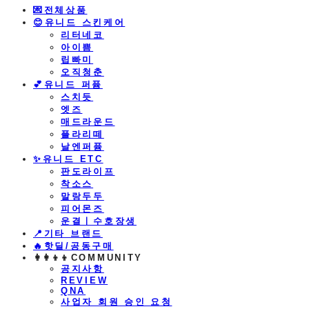
💌전체상품
😊유니드 스킨케어
리터네코
아이쁨
립빠미
오직청춘
💕유니드 퍼퓸
스치듯
엣즈
매드라운드
플라리떼
날엔퍼퓸
​✨유니드 ETC
판도라이프
착소스
말랑두두
피어몬즈
운결ㅣ수호장생
📍기타 브랜드
🔥핫딜/공동구매
👩‍👩‍👦‍👦COMMUNITY
공지사항
REVIEW
QNA
사업자 회원 승인 요청