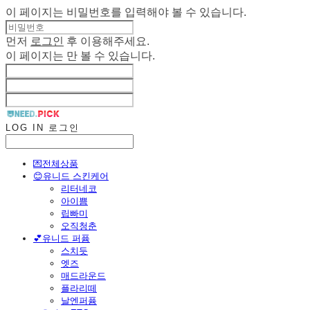
이 페이지는 비밀번호를 입력해야 볼 수 있습니다.
먼저
로그인
후 이용해주세요.
이 페이지는
만 볼 수 있습니다.
LOG IN
로그인
💌전체상품
😊유니드 스킨케어
리터네코
아이쁨
립빠미
오직청춘
💕유니드 퍼퓸
스치듯
엣즈
매드라운드
플라리떼
날엔퍼퓸