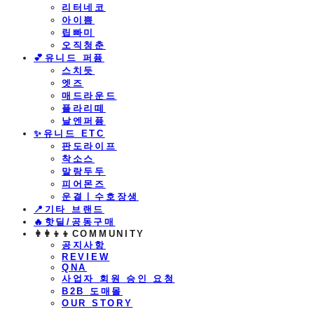
리터네코
아이쁨
립빠미
오직청춘
💕유니드 퍼퓸
스치듯
엣즈
매드라운드
플라리떼
날엔퍼퓸
​✨유니드 ETC
판도라이프
착소스
말랑두두
피어몬즈
운결ㅣ수호장생
📍기타 브랜드
🔥핫딜/공동구매
👩‍👩‍👦‍👦COMMUNITY
공지사항
REVIEW
QNA
사업자 회원 승인 요청
B2B 도매몰
OUR STORY