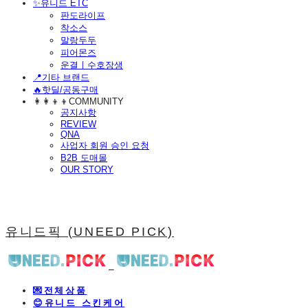
​✨유니드 ETC
판도라이프
착소스
말랑두두
피어몬즈
운결ㅣ수호장생
📍기타 브랜드
🔥핫딜/공동구매
👩‍👩‍👦‍👦COMMUNITY
공지사항
REVIEW
QNA
사업자 회원 승인 요청
B2B 도매몰
OUR STORY
유니드픽 (UNEED PICK)
💌전체상품
😊유니드 스킨케어