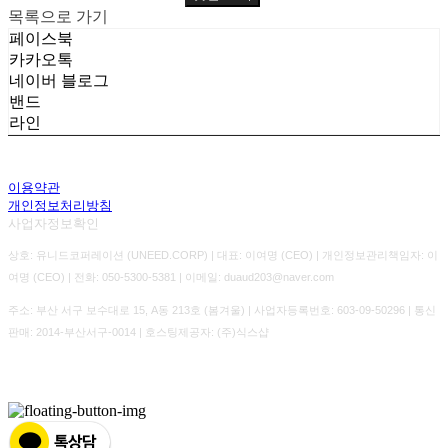
목록으로 가기
페이스북
카카오톡
네이버 블로그
밴드
라인
이용약관
개인정보처리방침
사업자정보확인
상호: 유니드코퍼레이션 (UNEED.CORP) | 대표: 이여명 (CEO) | 개인정보관리책임자: 이
여명 (CEO) | 전화: 050-5300-5381 | 이메일: duaud203@naver.com
주소: 부산 서구 보수대로 15, A동 213호 (봄겨울) | 사업자등록번호:
603-09-50296
| 통신
판매:
2014-부산서구-0014
| 호스팅제공자: (주)식스샵