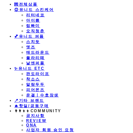
💌전체상품
😊유니드 스킨케어
리터네코
아이쁨
립빠미
오직청춘
💕유니드 퍼퓸
스치듯
엣즈
매드라운드
플라리떼
날엔퍼퓸
​✨유니드 ETC
판도라이프
착소스
말랑두두
피어몬즈
운결ㅣ수호장생
📍기타 브랜드
🔥핫딜/공동구매
👩‍👩‍👦‍👦COMMUNITY
공지사항
REVIEW
QNA
사업자 회원 승인 요청