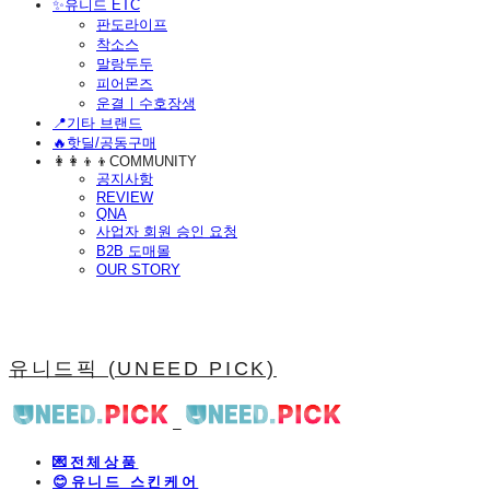
​✨유니드 ETC
판도라이프
착소스
말랑두두
피어몬즈
운결ㅣ수호장생
📍기타 브랜드
🔥핫딜/공동구매
👩‍👩‍👦‍👦COMMUNITY
공지사항
REVIEW
QNA
사업자 회원 승인 요청
B2B 도매몰
OUR STORY
유니드픽 (UNEED PICK)
💌전체상품
😊유니드 스킨케어