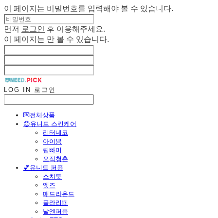
이 페이지는 비밀번호를 입력해야 볼 수 있습니다.
먼저
로그인
후 이용해주세요.
이 페이지는
만 볼 수 있습니다.
LOG IN
로그인
💌전체상품
😊유니드 스킨케어
리터네코
아이쁨
립빠미
오직청춘
💕유니드 퍼퓸
스치듯
엣즈
매드라운드
플라리떼
날엔퍼퓸