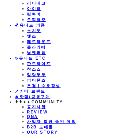
리터네코
아이쁨
립빠미
오직청춘
💕유니드 퍼퓸
스치듯
엣즈
매드라운드
플라리떼
날엔퍼퓸
​✨유니드 ETC
판도라이프
착소스
말랑두두
피어몬즈
운결ㅣ수호장생
📍기타 브랜드
🔥핫딜/공동구매
👩‍👩‍👦‍👦COMMUNITY
공지사항
REVIEW
QNA
사업자 회원 승인 요청
B2B 도매몰
OUR STORY