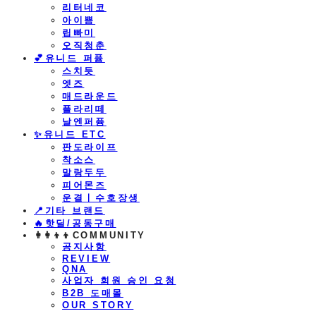
리터네코
아이쁨
립빠미
오직청춘
💕유니드 퍼퓸
스치듯
엣즈
매드라운드
플라리떼
날엔퍼퓸
​✨유니드 ETC
판도라이프
착소스
말랑두두
피어몬즈
운결ㅣ수호장생
📍기타 브랜드
🔥핫딜/공동구매
👩‍👩‍👦‍👦COMMUNITY
공지사항
REVIEW
QNA
사업자 회원 승인 요청
B2B 도매몰
OUR STORY