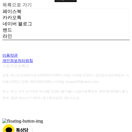
목록으로 가기
페이스북
카카오톡
네이버 블로그
밴드
라인
이용약관
개인정보처리방침
사업자정보확인
상호: 유니드코퍼레이션 (UNEED.CORP) | 대표: 이여명 (CEO) | 개인정보관리책임자: 이
여명 (CEO) | 전화: 050-5300-5381 | 이메일: duaud203@naver.com
주소: 부산 서구 보수대로 15, A동 213호 (봄겨울) | 사업자등록번호:
603-09-50296
| 통신
판매:
2014-부산서구-0014
| 호스팅제공자: (주)식스샵