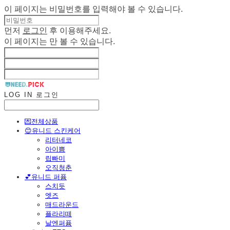
이 페이지는 비밀번호를 입력해야 볼 수 있습니다.
먼저
로그인
후 이용해주세요.
이 페이지는
만 볼 수 있습니다.
LOG IN
로그인
💌전체상품
😊유니드 스킨케어
리터네코
아이쁨
립빠미
오직청춘
💕유니드 퍼퓸
스치듯
엣즈
매드라운드
플라리떼
날엔퍼퓸