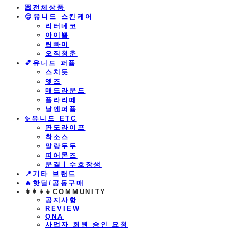
💌전체상품
😊유니드 스킨케어
리터네코
아이쁨
립빠미
오직청춘
💕유니드 퍼퓸
스치듯
엣즈
매드라운드
플라리떼
날엔퍼퓸
​✨유니드 ETC
판도라이프
착소스
말랑두두
피어몬즈
운결ㅣ수호장생
📍기타 브랜드
🔥핫딜/공동구매
👩‍👩‍👦‍👦COMMUNITY
공지사항
REVIEW
QNA
사업자 회원 승인 요청