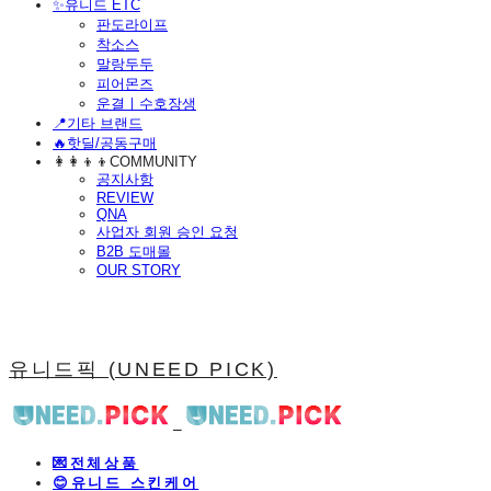
​✨유니드 ETC
판도라이프
착소스
말랑두두
피어몬즈
운결ㅣ수호장생
📍기타 브랜드
🔥핫딜/공동구매
👩‍👩‍👦‍👦COMMUNITY
공지사항
REVIEW
QNA
사업자 회원 승인 요청
B2B 도매몰
OUR STORY
유니드픽 (UNEED PICK)
💌전체상품
😊유니드 스킨케어