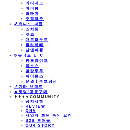
리터네코
아이쁨
립빠미
오직청춘
💕유니드 퍼퓸
스치듯
엣즈
매드라운드
플라리떼
날엔퍼퓸
​✨유니드 ETC
판도라이프
착소스
말랑두두
피어몬즈
운결ㅣ수호장생
📍기타 브랜드
🔥핫딜/공동구매
👩‍👩‍👦‍👦COMMUNITY
공지사항
REVIEW
QNA
사업자 회원 승인 요청
B2B 도매몰
OUR STORY