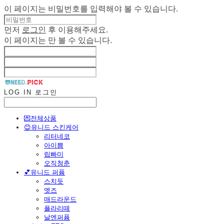
이 페이지는 비밀번호를 입력해야 볼 수 있습니다.
먼저
로그인
후 이용해주세요.
이 페이지는
만 볼 수 있습니다.
LOG IN
로그인
💌전체상품
😊유니드 스킨케어
리터네코
아이쁨
립빠미
오직청춘
💕유니드 퍼퓸
스치듯
엣즈
매드라운드
플라리떼
날엔퍼퓸