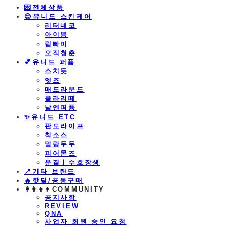
💌전체상품
😊유니드 스킨케어
리터네코
아이쁨
립빠미
오직청춘
💕유니드 퍼퓸
스치듯
엣즈
매드라운드
플라리떼
날엔퍼퓸
​✨유니드 ETC
판도라이프
착소스
말랑두두
피어몬즈
운결ㅣ수호장생
📍기타 브랜드
🔥핫딜/공동구매
👩‍👩‍👦‍👦COMMUNITY
공지사항
REVIEW
QNA
사업자 회원 승인 요청