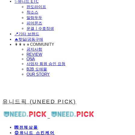
​✨유니드 ETC
판도라이프
착소스
말랑두두
피어몬즈
운결ㅣ수호장생
📍기타 브랜드
🔥핫딜/공동구매
👩‍👩‍👦‍👦COMMUNITY
공지사항
REVIEW
QNA
사업자 회원 승인 요청
B2B 도매몰
OUR STORY
유니드픽 (UNEED PICK)
💌전체상품
😊유니드 스킨케어