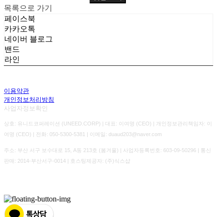
목록으로 가기
페이스북
카카오톡
네이버 블로그
밴드
라인
이용약관
개인정보처리방침
사업자정보확인
상호: 유니드코퍼레이션 (UNEED.CORP) | 대표: 이여명 (CEO) | 개인정보관리책임자: 이
여명 (CEO) | 전화: 050-5300-5381 | 이메일: duaud203@naver.com
주소: 부산 서구 보수대로 15, A동 213호 (봄겨울) | 사업자등록번호:
603-09-50296
| 통신
판매:
2014-부산서구-0014
| 호스팅제공자: (주)식스샵