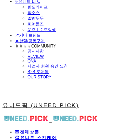
​✨유니드 ETC
판도라이프
착소스
말랑두두
피어몬즈
운결ㅣ수호장생
📍기타 브랜드
🔥핫딜/공동구매
👩‍👩‍👦‍👦COMMUNITY
공지사항
REVIEW
QNA
사업자 회원 승인 요청
B2B 도매몰
OUR STORY
유니드픽 (UNEED PICK)
💌전체상품
😊유니드 스킨케어