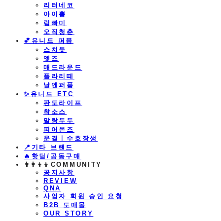
리터네코
아이쁨
립빠미
오직청춘
💕유니드 퍼퓸
스치듯
엣즈
매드라운드
플라리떼
날엔퍼퓸
​✨유니드 ETC
판도라이프
착소스
말랑두두
피어몬즈
운결ㅣ수호장생
📍기타 브랜드
🔥핫딜/공동구매
👩‍👩‍👦‍👦COMMUNITY
공지사항
REVIEW
QNA
사업자 회원 승인 요청
B2B 도매몰
OUR STORY