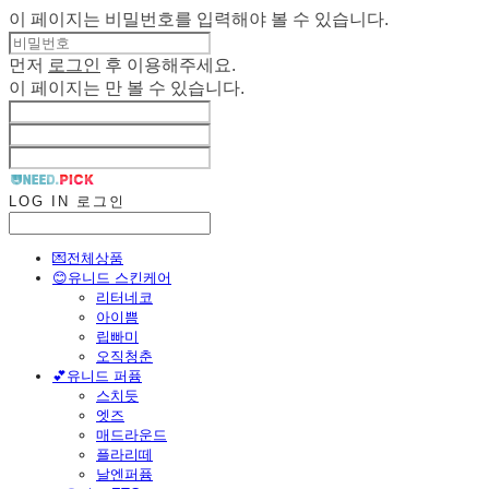
이 페이지는 비밀번호를 입력해야 볼 수 있습니다.
먼저
로그인
후 이용해주세요.
이 페이지는
만 볼 수 있습니다.
LOG IN
로그인
💌전체상품
😊유니드 스킨케어
리터네코
아이쁨
립빠미
오직청춘
💕유니드 퍼퓸
스치듯
엣즈
매드라운드
플라리떼
날엔퍼퓸