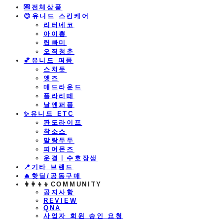
💌전체상품
😊유니드 스킨케어
리터네코
아이쁨
립빠미
오직청춘
💕유니드 퍼퓸
스치듯
엣즈
매드라운드
플라리떼
날엔퍼퓸
​✨유니드 ETC
판도라이프
착소스
말랑두두
피어몬즈
운결ㅣ수호장생
📍기타 브랜드
🔥핫딜/공동구매
👩‍👩‍👦‍👦COMMUNITY
공지사항
REVIEW
QNA
사업자 회원 승인 요청