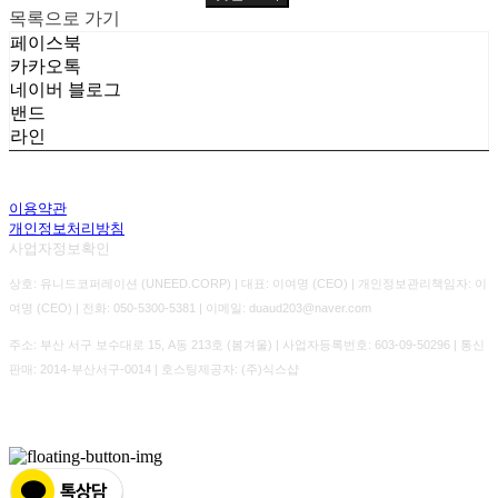
목록으로 가기
페이스북
카카오톡
네이버 블로그
밴드
라인
이용약관
개인정보처리방침
사업자정보확인
상호: 유니드코퍼레이션 (UNEED.CORP) | 대표: 이여명 (CEO) | 개인정보관리책임자: 이
여명 (CEO) | 전화: 050-5300-5381 | 이메일: duaud203@naver.com
주소: 부산 서구 보수대로 15, A동 213호 (봄겨울) | 사업자등록번호:
603-09-50296
| 통신
판매:
2014-부산서구-0014
| 호스팅제공자: (주)식스샵