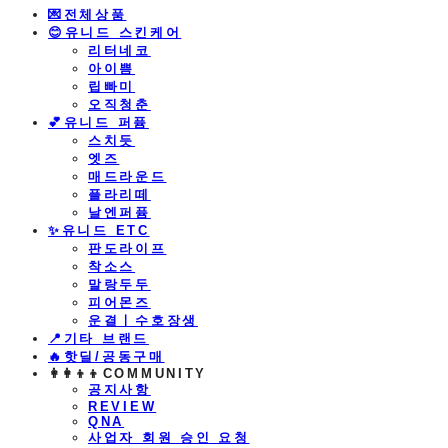
💌전체상품
😊유니드 스킨케어
리터네코
아이쁨
립빠미
오직청춘
💕유니드 퍼퓸
스치듯
엣즈
매드라운드
플라리떼
날엔퍼퓸
​✨유니드 ETC
판도라이프
착소스
말랑두두
피어몬즈
운결ㅣ수호장생
📍기타 브랜드
🔥핫딜/공동구매
👩‍👩‍👦‍👦COMMUNITY
공지사항
REVIEW
QNA
사업자 회원 승인 요청