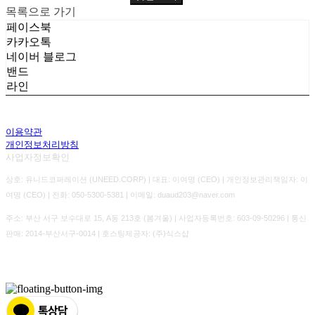
목록으로 가기
페이스북
카카오톡
네이버 블로그
밴드
라인
이용약관
개인정보처리방침
사업자정보확인
상호: 유니드코퍼레이션 (UNEED.CORP) | 대표: 이여명 (CEO) | 개인정보관리책임자: 이
여명 (CEO) | 전화: 050-5300-5381 | 이메일: duaud203@naver.com
주소: 부산 서구 보수대로 15, A동 213호 (봄겨울) | 사업자등록번호:
603-09-50296
| 통신
판매:
2014-부산서구-0014
| 호스팅제공자: (주)식스샵