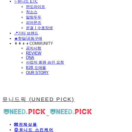
​✨유니드 ETC
판도라이프
착소스
말랑두두
피어몬즈
운결ㅣ수호장생
📍기타 브랜드
🔥핫딜/공동구매
👩‍👩‍👦‍👦COMMUNITY
공지사항
REVIEW
QNA
사업자 회원 승인 요청
B2B 도매몰
OUR STORY
유니드픽 (UNEED PICK)
💌전체상품
😊유니드 스킨케어