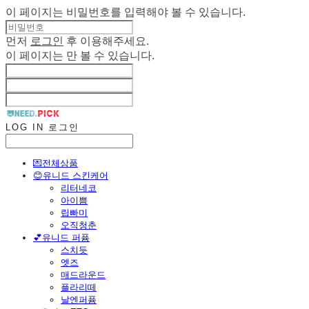
이 페이지는 비밀번호를 입력해야 볼 수 있습니다.
먼저
로그인
후 이용해주세요.
이 페이지는
만 볼 수 있습니다.
LOG IN
로그인
💌전체상품
😊유니드 스킨케어
리터네코
아이쁨
립빠미
오직청춘
💕유니드 퍼퓸
스치듯
엣즈
매드라운드
플라리떼
날엔퍼퓸