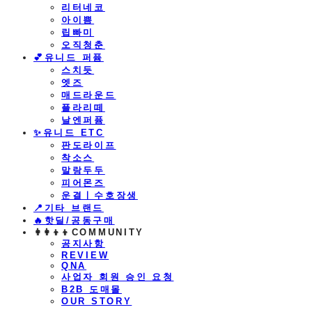
리터네코
아이쁨
립빠미
오직청춘
💕유니드 퍼퓸
스치듯
엣즈
매드라운드
플라리떼
날엔퍼퓸
​✨유니드 ETC
판도라이프
착소스
말랑두두
피어몬즈
운결ㅣ수호장생
📍기타 브랜드
🔥핫딜/공동구매
👩‍👩‍👦‍👦COMMUNITY
공지사항
REVIEW
QNA
사업자 회원 승인 요청
B2B 도매몰
OUR STORY