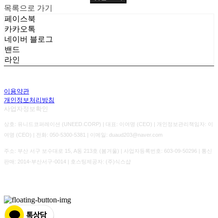
목록으로 가기
페이스북
카카오톡
네이버 블로그
밴드
라인
이용약관
개인정보처리방침
사업자정보확인
상호: 유니드코퍼레이션 (UNEED.CORP) | 대표: 이여명 (CEO) | 개인정보관리책임자: 이
여명 (CEO) | 전화: 050-5300-5381 | 이메일: duaud203@naver.com
주소: 부산 서구 보수대로 15, A동 213호 (봄겨울) | 사업자등록번호:
603-09-50296
| 통신
판매:
2014-부산서구-0014
| 호스팅제공자: (주)식스샵