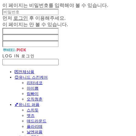
이 페이지는 비밀번호를 입력해야 볼 수 있습니다.
먼저
로그인
후 이용해주세요.
이 페이지는
만 볼 수 있습니다.
LOG IN
로그인
💌전체상품
😊유니드 스킨케어
리터네코
아이쁨
립빠미
오직청춘
💕유니드 퍼퓸
스치듯
엣즈
매드라운드
플라리떼
날엔퍼퓸