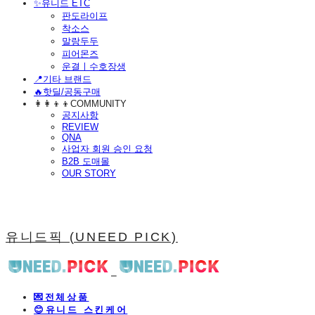
​✨유니드 ETC
판도라이프
착소스
말랑두두
피어몬즈
운결ㅣ수호장생
📍기타 브랜드
🔥핫딜/공동구매
👩‍👩‍👦‍👦COMMUNITY
공지사항
REVIEW
QNA
사업자 회원 승인 요청
B2B 도매몰
OUR STORY
유니드픽 (UNEED PICK)
💌전체상품
😊유니드 스킨케어