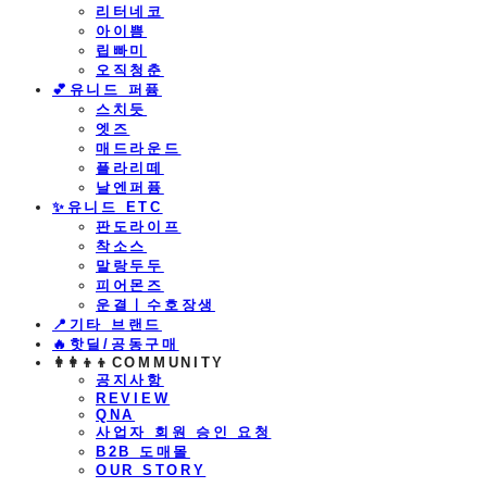
리터네코
아이쁨
립빠미
오직청춘
💕유니드 퍼퓸
스치듯
엣즈
매드라운드
플라리떼
날엔퍼퓸
​✨유니드 ETC
판도라이프
착소스
말랑두두
피어몬즈
운결ㅣ수호장생
📍기타 브랜드
🔥핫딜/공동구매
👩‍👩‍👦‍👦COMMUNITY
공지사항
REVIEW
QNA
사업자 회원 승인 요청
B2B 도매몰
OUR STORY