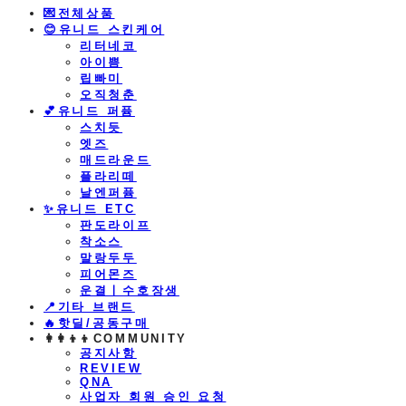
💌전체상품
😊유니드 스킨케어
리터네코
아이쁨
립빠미
오직청춘
💕유니드 퍼퓸
스치듯
엣즈
매드라운드
플라리떼
날엔퍼퓸
​✨유니드 ETC
판도라이프
착소스
말랑두두
피어몬즈
운결ㅣ수호장생
📍기타 브랜드
🔥핫딜/공동구매
👩‍👩‍👦‍👦COMMUNITY
공지사항
REVIEW
QNA
사업자 회원 승인 요청