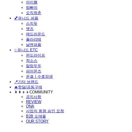
아이쁨
립빠미
오직청춘
💕유니드 퍼퓸
스치듯
엣즈
매드라운드
플라리떼
날엔퍼퓸
​✨유니드 ETC
판도라이프
착소스
말랑두두
피어몬즈
운결ㅣ수호장생
📍기타 브랜드
🔥핫딜/공동구매
👩‍👩‍👦‍👦COMMUNITY
공지사항
REVIEW
QNA
사업자 회원 승인 요청
B2B 도매몰
OUR STORY