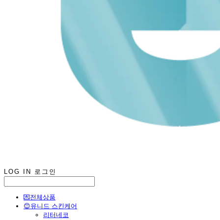
LOG IN
로그인
💌전체상품
😊유니드 스킨케어
리터네코