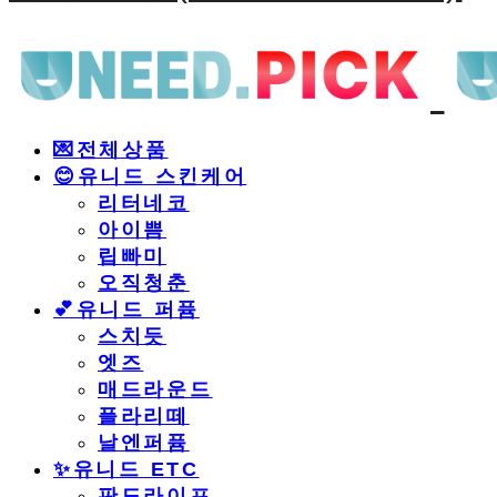
💌전체상품
😊유니드 스킨케어
리터네코
아이쁨
립빠미
오직청춘
💕유니드 퍼퓸
스치듯
엣즈
매드라운드
플라리떼
날엔퍼퓸
​✨유니드 ETC
판도라이프