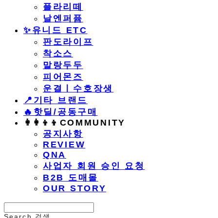
플라리떼
날엔퍼퓸
​✨유니드 ETC
판도라이프
착소스
말랑두두
피어몬즈
운결ㅣ수호장생
📍기타 브랜드
🔥핫딜/공동구매
👩‍👩‍👦‍👦COMMUNITY
공지사항
REVIEW
QNA
사업자 회원 승인 요청
B2B 도매몰
OUR STORY
Search
검색