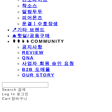
착소스
말랑두두
피어몬즈
운결ㅣ수호장생
📍기타 브랜드
🔥핫딜/공동구매
👩‍👩‍👦‍👦COMMUNITY
공지사항
REVIEW
QNA
사업자 회원 승인 요청
B2B 도매몰
OUR STORY
Search
검색
Log In
로그인
Cart
장바구니