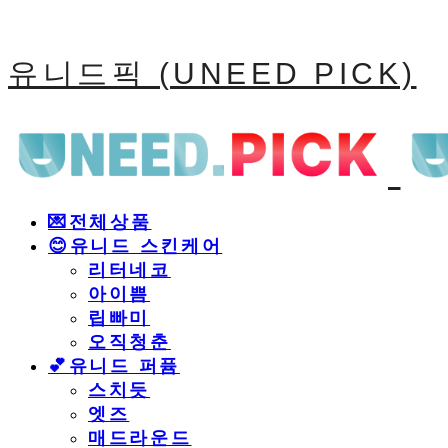
유니드픽 (UNEED PICK)
💌전체상품
😊유니드 스킨케어
리터네코
아이쁨
립빠미
오직청춘
💕유니드 퍼퓸
스치듯
엣즈
매드라운드