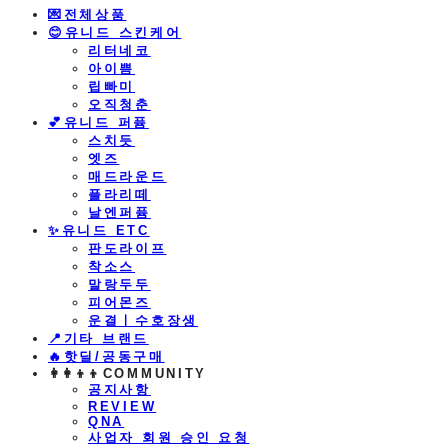
💌전체상품
😊유니드 스킨케어
리터네코
아이쁨
립빠미
오직청춘
💕유니드 퍼퓸
스치듯
엣즈
매드라운드
플라리떼
날엔퍼퓸
​✨유니드 ETC
판도라이프
착소스
말랑두두
피어몬즈
운결ㅣ수호장생
📍기타 브랜드
🔥핫딜/공동구매
👩‍👩‍👦‍👦COMMUNITY
공지사항
REVIEW
QNA
사업자 회원 승인 요청