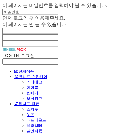
이 페이지는 비밀번호를 입력해야 볼 수 있습니다.
먼저
로그인
후 이용해주세요.
이 페이지는
만 볼 수 있습니다.
LOG IN
로그인
💌전체상품
😊유니드 스킨케어
리터네코
아이쁨
립빠미
오직청춘
💕유니드 퍼퓸
스치듯
엣즈
매드라운드
플라리떼
날엔퍼퓸