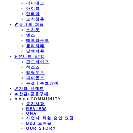
리터네코
아이쁨
립빠미
오직청춘
💕유니드 퍼퓸
스치듯
엣즈
매드라운드
플라리떼
날엔퍼퓸
​✨유니드 ETC
판도라이프
착소스
말랑두두
피어몬즈
운결ㅣ수호장생
📍기타 브랜드
🔥핫딜/공동구매
👩‍👩‍👦‍👦COMMUNITY
공지사항
REVIEW
QNA
사업자 회원 승인 요청
B2B 도매몰
OUR STORY