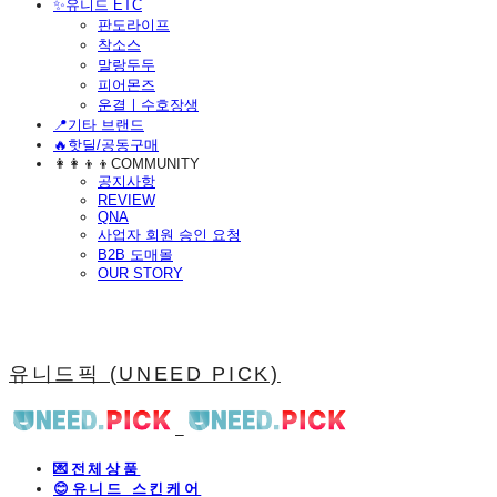
​✨유니드 ETC
판도라이프
착소스
말랑두두
피어몬즈
운결ㅣ수호장생
📍기타 브랜드
🔥핫딜/공동구매
👩‍👩‍👦‍👦COMMUNITY
공지사항
REVIEW
QNA
사업자 회원 승인 요청
B2B 도매몰
OUR STORY
유니드픽 (UNEED PICK)
💌전체상품
😊유니드 스킨케어