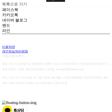
목록으로 가기
페이스북
카카오톡
네이버 블로그
밴드
라인
이용약관
개인정보처리방침
사업자정보확인
상호: 유니드코퍼레이션 (UNEED.CORP) | 대표: 이여명 (CEO) | 개인정보관리책임자: 이
여명 (CEO) | 전화: 050-5300-5381 | 이메일: duaud203@naver.com
주소: 부산 서구 보수대로 15, A동 213호 (봄겨울) | 사업자등록번호:
603-09-50296
| 통신
판매:
2014-부산서구-0014
| 호스팅제공자: (주)식스샵