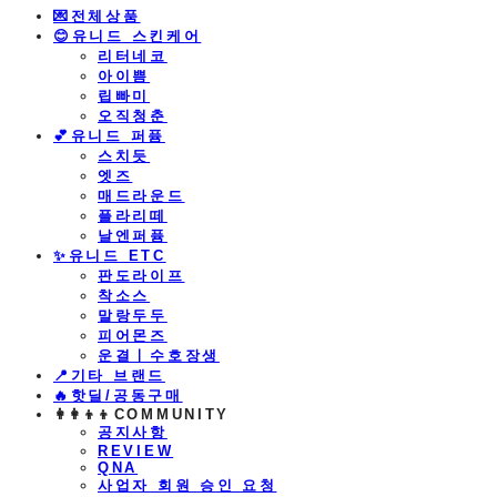
💌전체상품
😊유니드 스킨케어
리터네코
아이쁨
립빠미
오직청춘
💕유니드 퍼퓸
스치듯
엣즈
매드라운드
플라리떼
날엔퍼퓸
​✨유니드 ETC
판도라이프
착소스
말랑두두
피어몬즈
운결ㅣ수호장생
📍기타 브랜드
🔥핫딜/공동구매
👩‍👩‍👦‍👦COMMUNITY
공지사항
REVIEW
QNA
사업자 회원 승인 요청