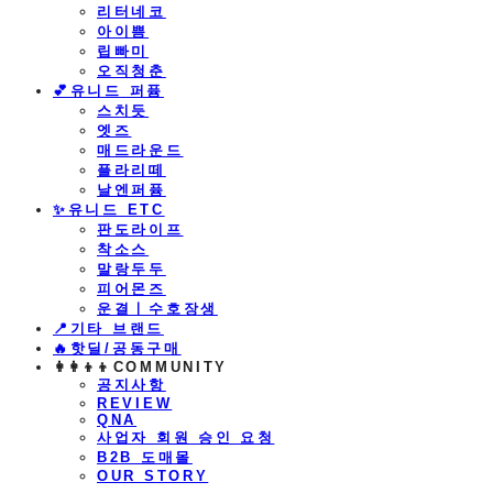
리터네코
아이쁨
립빠미
오직청춘
💕유니드 퍼퓸
스치듯
엣즈
매드라운드
플라리떼
날엔퍼퓸
​✨유니드 ETC
판도라이프
착소스
말랑두두
피어몬즈
운결ㅣ수호장생
📍기타 브랜드
🔥핫딜/공동구매
👩‍👩‍👦‍👦COMMUNITY
공지사항
REVIEW
QNA
사업자 회원 승인 요청
B2B 도매몰
OUR STORY