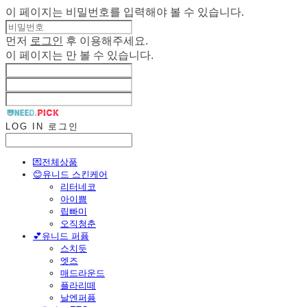
이 페이지는 비밀번호를 입력해야 볼 수 있습니다.
먼저
로그인
후 이용해주세요.
이 페이지는
만 볼 수 있습니다.
LOG IN
로그인
💌전체상품
😊유니드 스킨케어
리터네코
아이쁨
립빠미
오직청춘
💕유니드 퍼퓸
스치듯
엣즈
매드라운드
플라리떼
날엔퍼퓸