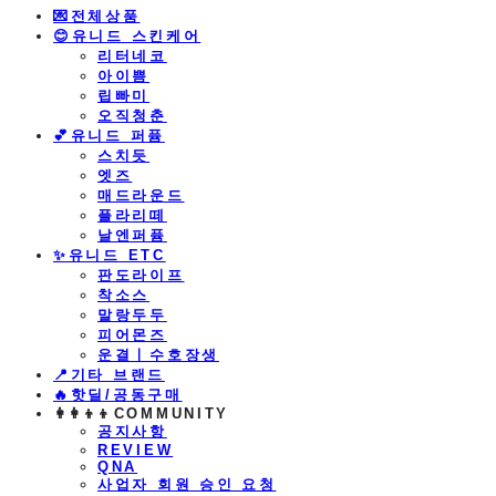
💌전체상품
😊유니드 스킨케어
리터네코
아이쁨
립빠미
오직청춘
💕유니드 퍼퓸
스치듯
엣즈
매드라운드
플라리떼
날엔퍼퓸
​✨유니드 ETC
판도라이프
착소스
말랑두두
피어몬즈
운결ㅣ수호장생
📍기타 브랜드
🔥핫딜/공동구매
👩‍👩‍👦‍👦COMMUNITY
공지사항
REVIEW
QNA
사업자 회원 승인 요청