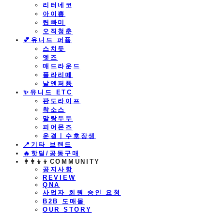
리터네코
아이쁨
립빠미
오직청춘
💕유니드 퍼퓸
스치듯
엣즈
매드라운드
플라리떼
날엔퍼퓸
​✨유니드 ETC
판도라이프
착소스
말랑두두
피어몬즈
운결ㅣ수호장생
📍기타 브랜드
🔥핫딜/공동구매
👩‍👩‍👦‍👦COMMUNITY
공지사항
REVIEW
QNA
사업자 회원 승인 요청
B2B 도매몰
OUR STORY