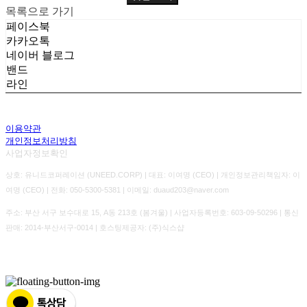
목록으로 가기
페이스북
카카오톡
네이버 블로그
밴드
라인
이용약관
개인정보처리방침
사업자정보확인
상호: 유니드코퍼레이션 (UNEED.CORP) | 대표: 이여명 (CEO) | 개인정보관리책임자: 이
여명 (CEO) | 전화: 050-5300-5381 | 이메일: duaud203@naver.com
주소: 부산 서구 보수대로 15, A동 213호 (봄겨울) | 사업자등록번호:
603-09-50296
| 통신
판매:
2014-부산서구-0014
| 호스팅제공자: (주)식스샵