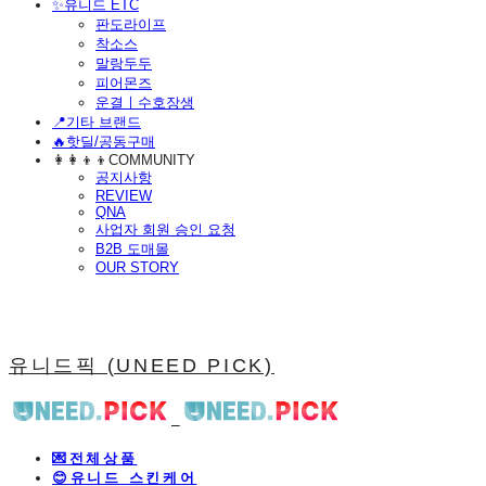
​✨유니드 ETC
판도라이프
착소스
말랑두두
피어몬즈
운결ㅣ수호장생
📍기타 브랜드
🔥핫딜/공동구매
👩‍👩‍👦‍👦COMMUNITY
공지사항
REVIEW
QNA
사업자 회원 승인 요청
B2B 도매몰
OUR STORY
유니드픽 (UNEED PICK)
💌전체상품
😊유니드 스킨케어