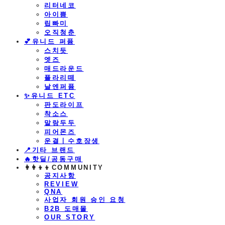
리터네코
아이쁨
립빠미
오직청춘
💕유니드 퍼퓸
스치듯
엣즈
매드라운드
플라리떼
날엔퍼퓸
​✨유니드 ETC
판도라이프
착소스
말랑두두
피어몬즈
운결ㅣ수호장생
📍기타 브랜드
🔥핫딜/공동구매
👩‍👩‍👦‍👦COMMUNITY
공지사항
REVIEW
QNA
사업자 회원 승인 요청
B2B 도매몰
OUR STORY