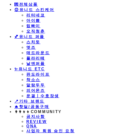
💌전체상품
😊유니드 스킨케어
리터네코
아이쁨
립빠미
오직청춘
💕유니드 퍼퓸
스치듯
엣즈
매드라운드
플라리떼
날엔퍼퓸
​✨유니드 ETC
판도라이프
착소스
말랑두두
피어몬즈
운결ㅣ수호장생
📍기타 브랜드
🔥핫딜/공동구매
👩‍👩‍👦‍👦COMMUNITY
공지사항
REVIEW
QNA
사업자 회원 승인 요청