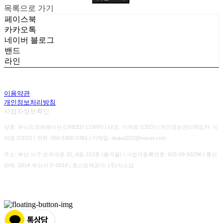
목록으로 가기
페이스북
카카오톡
네이버 블로그
밴드
라인
이용약관
개인정보처리방침
사업자정보확인
상호: 유니드코퍼레이션 (UNEED.CORP) | 대표: 이여명 (CEO) | 개인정보관리책임자: 이
여명 (CEO) | 전화: 050-5300-5381 | 이메일: duaud203@naver.com
주소: 부산 서구 보수대로 15, A동 213호 (봄겨울) | 사업자등록번호:
603-09-50296
| 통신
판매:
2014-부산서구-0014
| 호스팅제공자: (주)식스샵