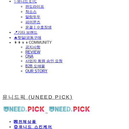
​✨유니드 ETC
판도라이프
착소스
말랑두두
피어몬즈
운결ㅣ수호장생
📍기타 브랜드
🔥핫딜/공동구매
👩‍👩‍👦‍👦COMMUNITY
공지사항
REVIEW
QNA
사업자 회원 승인 요청
B2B 도매몰
OUR STORY
유니드픽 (UNEED PICK)
💌전체상품
😊유니드 스킨케어