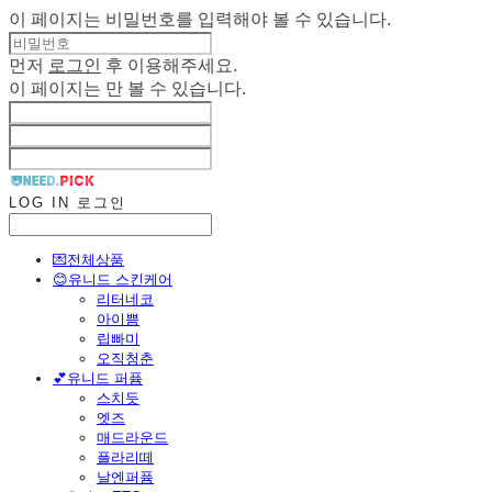
이 페이지는 비밀번호를 입력해야 볼 수 있습니다.
먼저
로그인
후 이용해주세요.
이 페이지는
만 볼 수 있습니다.
LOG IN
로그인
💌전체상품
😊유니드 스킨케어
리터네코
아이쁨
립빠미
오직청춘
💕유니드 퍼퓸
스치듯
엣즈
매드라운드
플라리떼
날엔퍼퓸