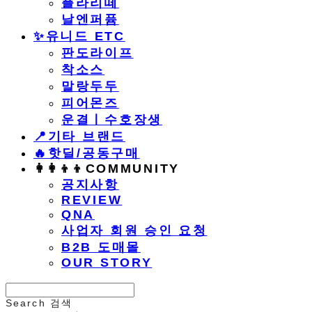
플라리떼
날엔퍼퓸
​✨유니드 ETC
판도라이프
착소스
말랑두두
피어몬즈
운결ㅣ수호장생
📍기타 브랜드
🔥핫딜/공동구매
👩‍👩‍👦‍👦COMMUNITY
공지사항
REVIEW
QNA
사업자 회원 승인 요청
B2B 도매몰
OUR STORY
Search
검색