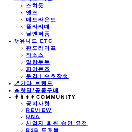
스치듯
엣즈
매드라운드
플라리떼
날엔퍼퓸
​✨유니드 ETC
판도라이프
착소스
말랑두두
피어몬즈
운결ㅣ수호장생
📍기타 브랜드
🔥핫딜/공동구매
👩‍👩‍👦‍👦COMMUNITY
공지사항
REVIEW
QNA
사업자 회원 승인 요청
B2B 도매몰