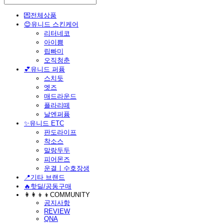
💌전체상품
😊유니드 스킨케어
리터네코
아이쁨
립빠미
오직청춘
💕유니드 퍼퓸
스치듯
엣즈
매드라운드
플라리떼
날엔퍼퓸
​✨유니드 ETC
판도라이프
착소스
말랑두두
피어몬즈
운결ㅣ수호장생
📍기타 브랜드
🔥핫딜/공동구매
👩‍👩‍👦‍👦COMMUNITY
공지사항
REVIEW
QNA