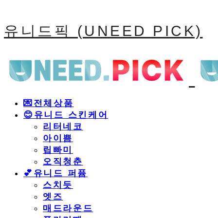
유니드픽 (UNEED PICK)
💌전체상품
😊유니드 스킨케어
리터네코
아이쁨
립빠미
오직청춘
💕유니드 퍼퓸
스치듯
엣즈
매드라운드