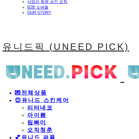
사업자 회원 승인 요청
B2B 도매몰
OUR STORY
유니드픽 (UNEED PICK)
💌전체상품
😊유니드 스킨케어
리터네코
아이쁨
립빠미
오직청춘
💕유니드 퍼퓸