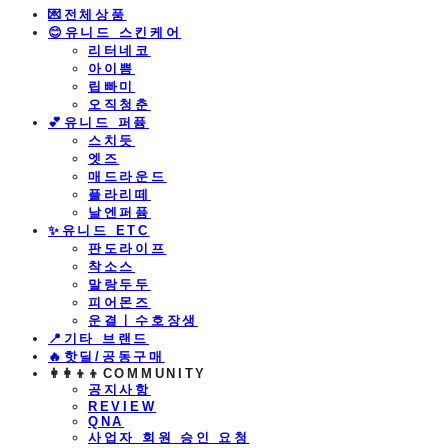
💌전체상품
😊유니드 스킨케어
리터네코
아이쁨
립빠미
오직청춘
💕유니드 퍼퓸
스치듯
엣즈
매드라운드
플라리떼
날엔퍼퓸
​✨유니드 ETC
판도라이프
착소스
말랑두두
피어몬즈
운결ㅣ수호장생
📍기타 브랜드
🔥핫딜/공동구매
👩‍👩‍👦‍👦COMMUNITY
공지사항
REVIEW
QNA
사업자 회원 승인 요청