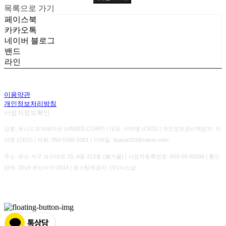
목록으로 가기
페이스북
카카오톡
네이버 블로그
밴드
라인
이용약관
개인정보처리방침
사업자정보확인
상호: 유니드코퍼레이션 (UNEED.CORP) | 대표: 이여명 (CEO) | 개인정보관리책임자: 이
여명 (CEO) | 전화: 050-5300-5381 | 이메일: duaud203@naver.com
주소: 부산 서구 보수대로 15, A동 213호 (봄겨울) | 사업자등록번호:
603-09-50296
| 통신
판매:
2014-부산서구-0014
| 호스팅제공자: (주)식스샵