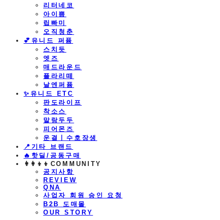
리터네코
아이쁨
립빠미
오직청춘
💕유니드 퍼퓸
스치듯
엣즈
매드라운드
플라리떼
날엔퍼퓸
​✨유니드 ETC
판도라이프
착소스
말랑두두
피어몬즈
운결ㅣ수호장생
📍기타 브랜드
🔥핫딜/공동구매
👩‍👩‍👦‍👦COMMUNITY
공지사항
REVIEW
QNA
사업자 회원 승인 요청
B2B 도매몰
OUR STORY