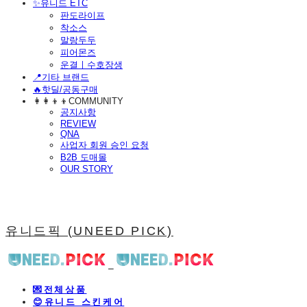
​✨유니드 ETC
판도라이프
착소스
말랑두두
피어몬즈
운결ㅣ수호장생
📍기타 브랜드
🔥핫딜/공동구매
👩‍👩‍👦‍👦COMMUNITY
공지사항
REVIEW
QNA
사업자 회원 승인 요청
B2B 도매몰
OUR STORY
유니드픽 (UNEED PICK)
💌전체상품
😊유니드 스킨케어