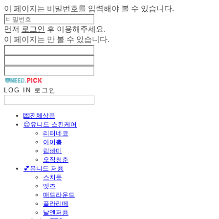
이 페이지는 비밀번호를 입력해야 볼 수 있습니다.
먼저
로그인
후 이용해주세요.
이 페이지는
만 볼 수 있습니다.
LOG IN
로그인
💌전체상품
😊유니드 스킨케어
리터네코
아이쁨
립빠미
오직청춘
💕유니드 퍼퓸
스치듯
엣즈
매드라운드
플라리떼
날엔퍼퓸