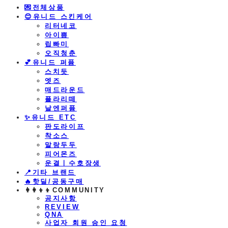
💌전체상품
😊유니드 스킨케어
리터네코
아이쁨
립빠미
오직청춘
💕유니드 퍼퓸
스치듯
엣즈
매드라운드
플라리떼
날엔퍼퓸
​✨유니드 ETC
판도라이프
착소스
말랑두두
피어몬즈
운결ㅣ수호장생
📍기타 브랜드
🔥핫딜/공동구매
👩‍👩‍👦‍👦COMMUNITY
공지사항
REVIEW
QNA
사업자 회원 승인 요청