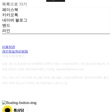
목록으로 가기
페이스북
카카오톡
네이버 블로그
밴드
라인
이용약관
개인정보처리방침
사업자정보확인
상호: 유니드코퍼레이션 (UNEED.CORP) | 대표: 이여명 (CEO) | 개인정보관리책임자: 이
여명 (CEO) | 전화: 050-5300-5381 | 이메일: duaud203@naver.com
주소: 부산 서구 보수대로 15, A동 213호 (봄겨울) | 사업자등록번호:
603-09-50296
| 통신
판매:
2014-부산서구-0014
| 호스팅제공자: (주)식스샵