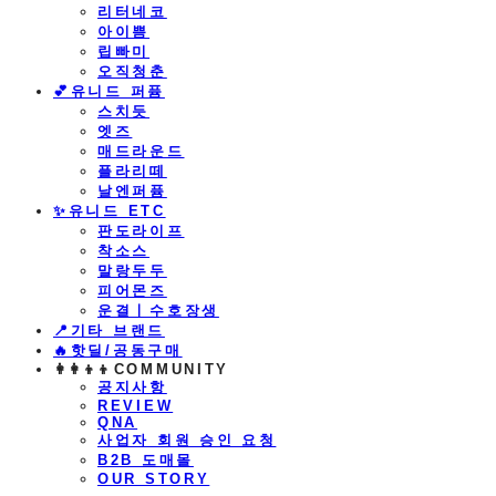
리터네코
아이쁨
립빠미
오직청춘
💕유니드 퍼퓸
스치듯
엣즈
매드라운드
플라리떼
날엔퍼퓸
​✨유니드 ETC
판도라이프
착소스
말랑두두
피어몬즈
운결ㅣ수호장생
📍기타 브랜드
🔥핫딜/공동구매
👩‍👩‍👦‍👦COMMUNITY
공지사항
REVIEW
QNA
사업자 회원 승인 요청
B2B 도매몰
OUR STORY