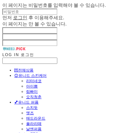
이 페이지는 비밀번호를 입력해야 볼 수 있습니다.
먼저
로그인
후 이용해주세요.
이 페이지는
만 볼 수 있습니다.
LOG IN
로그인
💌전체상품
😊유니드 스킨케어
리터네코
아이쁨
립빠미
오직청춘
💕유니드 퍼퓸
스치듯
엣즈
매드라운드
플라리떼
날엔퍼퓸