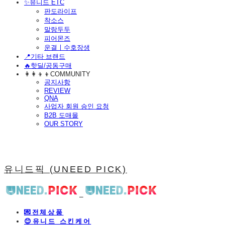
​✨유니드 ETC
판도라이프
착소스
말랑두두
피어몬즈
운결ㅣ수호장생
📍기타 브랜드
🔥핫딜/공동구매
👩‍👩‍👦‍👦COMMUNITY
공지사항
REVIEW
QNA
사업자 회원 승인 요청
B2B 도매몰
OUR STORY
유니드픽 (UNEED PICK)
💌전체상품
😊유니드 스킨케어