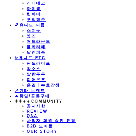
리터네코
아이쁨
립빠미
오직청춘
💕유니드 퍼퓸
스치듯
엣즈
매드라운드
플라리떼
날엔퍼퓸
​✨유니드 ETC
판도라이프
착소스
말랑두두
피어몬즈
운결ㅣ수호장생
📍기타 브랜드
🔥핫딜/공동구매
👩‍👩‍👦‍👦COMMUNITY
공지사항
REVIEW
QNA
사업자 회원 승인 요청
B2B 도매몰
OUR STORY