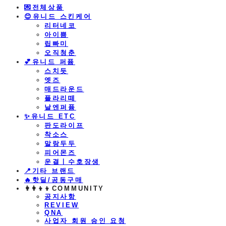
💌전체상품
😊유니드 스킨케어
리터네코
아이쁨
립빠미
오직청춘
💕유니드 퍼퓸
스치듯
엣즈
매드라운드
플라리떼
날엔퍼퓸
​✨유니드 ETC
판도라이프
착소스
말랑두두
피어몬즈
운결ㅣ수호장생
📍기타 브랜드
🔥핫딜/공동구매
👩‍👩‍👦‍👦COMMUNITY
공지사항
REVIEW
QNA
사업자 회원 승인 요청