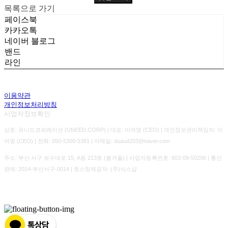
목록으로 가기
페이스북
카카오톡
네이버 블로그
밴드
라인
이용약관
개인정보처리방침
사업자정보확인
상호: 유니드코퍼레이션 (UNEED.CORP) | 대표: 이여명 (CEO) | 개인정보관리책임자: 이
여명 (CEO) | 전화: 050-5300-5381 | 이메일: duaud203@naver.com
주소: 부산 서구 보수대로 15, A동 213호 (봄겨울) | 사업자등록번호:
603-09-50296
| 통신
판매:
2014-부산서구-0014
| 호스팅제공자: (주)식스샵