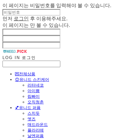
이 페이지는 비밀번호를 입력해야 볼 수 있습니다.
먼저
로그인
후 이용해주세요.
이 페이지는
만 볼 수 있습니다.
LOG IN
로그인
💌전체상품
😊유니드 스킨케어
리터네코
아이쁨
립빠미
오직청춘
💕유니드 퍼퓸
스치듯
엣즈
매드라운드
플라리떼
날엔퍼퓸