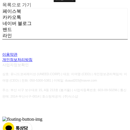
목록으로 가기
페이스북
카카오톡
네이버 블로그
밴드
라인
이용약관
개인정보처리방침
사업자정보확인
상호: 유니드코퍼레이션 (UNEED.CORP) | 대표: 이여명 (CEO) | 개인정보관리책임자: 이
여명 (CEO) | 전화: 050-5300-5381 | 이메일: duaud203@naver.com
주소: 부산 서구 보수대로 15, A동 213호 (봄겨울) | 사업자등록번호:
603-09-50296
| 통신
판매:
2014-부산서구-0014
| 호스팅제공자: (주)식스샵