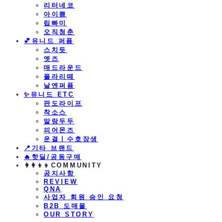
리터네코
아이쁨
립빠미
오직청춘
💕유니드 퍼퓸
스치듯
엣즈
매드라운드
플라리떼
날엔퍼퓸
​✨유니드 ETC
판도라이프
착소스
말랑두두
피어몬즈
운결ㅣ수호장생
📍기타 브랜드
🔥핫딜/공동구매
👩‍👩‍👦‍👦COMMUNITY
공지사항
REVIEW
QNA
사업자 회원 승인 요청
B2B 도매몰
OUR STORY