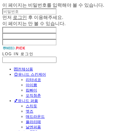
이 페이지는 비밀번호를 입력해야 볼 수 있습니다.
먼저
로그인
후 이용해주세요.
이 페이지는
만 볼 수 있습니다.
LOG IN
로그인
💌전체상품
😊유니드 스킨케어
리터네코
아이쁨
립빠미
오직청춘
💕유니드 퍼퓸
스치듯
엣즈
매드라운드
플라리떼
날엔퍼퓸