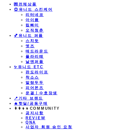
💌전체상품
😊유니드 스킨케어
리터네코
아이쁨
립빠미
오직청춘
💕유니드 퍼퓸
스치듯
엣즈
매드라운드
플라리떼
날엔퍼퓸
​✨유니드 ETC
판도라이프
착소스
말랑두두
피어몬즈
운결ㅣ수호장생
📍기타 브랜드
🔥핫딜/공동구매
👩‍👩‍👦‍👦COMMUNITY
공지사항
REVIEW
QNA
사업자 회원 승인 요청