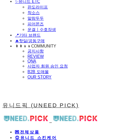
​✨유니드 ETC
판도라이프
착소스
말랑두두
피어몬즈
운결ㅣ수호장생
📍기타 브랜드
🔥핫딜/공동구매
👩‍👩‍👦‍👦COMMUNITY
공지사항
REVIEW
QNA
사업자 회원 승인 요청
B2B 도매몰
OUR STORY
유니드픽 (UNEED PICK)
💌전체상품
😊유니드 스킨케어