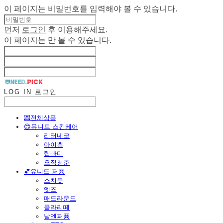
이 페이지는 비밀번호를 입력해야 볼 수 있습니다.
먼저
로그인
후 이용해주세요.
이 페이지는
만 볼 수 있습니다.
LOG IN
로그인
💌전체상품
😊유니드 스킨케어
리터네코
아이쁨
립빠미
오직청춘
💕유니드 퍼퓸
스치듯
엣즈
매드라운드
플라리떼
날엔퍼퓸