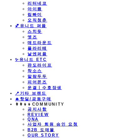
리터네코
아이쁨
립빠미
오직청춘
💕유니드 퍼퓸
스치듯
엣즈
매드라운드
플라리떼
날엔퍼퓸
​✨유니드 ETC
판도라이프
착소스
말랑두두
피어몬즈
운결ㅣ수호장생
📍기타 브랜드
🔥핫딜/공동구매
👩‍👩‍👦‍👦COMMUNITY
공지사항
REVIEW
QNA
사업자 회원 승인 요청
B2B 도매몰
OUR STORY