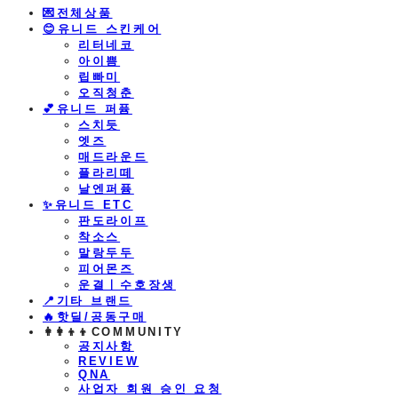
💌전체상품
😊유니드 스킨케어
리터네코
아이쁨
립빠미
오직청춘
💕유니드 퍼퓸
스치듯
엣즈
매드라운드
플라리떼
날엔퍼퓸
​✨유니드 ETC
판도라이프
착소스
말랑두두
피어몬즈
운결ㅣ수호장생
📍기타 브랜드
🔥핫딜/공동구매
👩‍👩‍👦‍👦COMMUNITY
공지사항
REVIEW
QNA
사업자 회원 승인 요청