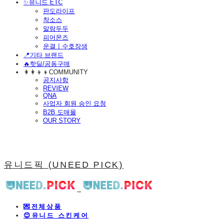
​✨유니드 ETC
판도라이프
착소스
말랑두두
피어몬즈
운결ㅣ수호장생
📍기타 브랜드
🔥핫딜/공동구매
👩‍👩‍👦‍👦COMMUNITY
공지사항
REVIEW
QNA
사업자 회원 승인 요청
B2B 도매몰
OUR STORY
유니드픽 (UNEED PICK)
💌전체상품
😊유니드 스킨케어