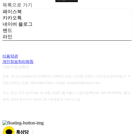
목록으로 가기
페이스북
카카오톡
네이버 블로그
밴드
라인
이용약관
개인정보처리방침
사업자정보확인
상호: 유니드코퍼레이션 (UNEED.CORP) | 대표: 이여명 (CEO) | 개인정보관리책임자: 이
여명 (CEO) | 전화: 050-5300-5381 | 이메일: duaud203@naver.com
주소: 부산 서구 보수대로 15, A동 213호 (봄겨울) | 사업자등록번호:
603-09-50296
| 통신
판매:
2014-부산서구-0014
| 호스팅제공자: (주)식스샵