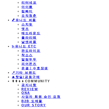
리터네코
아이쁨
립빠미
오직청춘
💕유니드 퍼퓸
스치듯
엣즈
매드라운드
플라리떼
날엔퍼퓸
​✨유니드 ETC
판도라이프
착소스
말랑두두
피어몬즈
운결ㅣ수호장생
📍기타 브랜드
🔥핫딜/공동구매
👩‍👩‍👦‍👦COMMUNITY
공지사항
REVIEW
QNA
사업자 회원 승인 요청
B2B 도매몰
OUR STORY