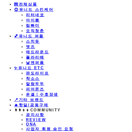
💌전체상품
😊유니드 스킨케어
리터네코
아이쁨
립빠미
오직청춘
💕유니드 퍼퓸
스치듯
엣즈
매드라운드
플라리떼
날엔퍼퓸
​✨유니드 ETC
판도라이프
착소스
말랑두두
피어몬즈
운결ㅣ수호장생
📍기타 브랜드
🔥핫딜/공동구매
👩‍👩‍👦‍👦COMMUNITY
공지사항
REVIEW
QNA
사업자 회원 승인 요청