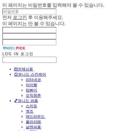
이 페이지는 비밀번호를 입력해야 볼 수 있습니다.
먼저
로그인
후 이용해주세요.
이 페이지는
만 볼 수 있습니다.
LOG IN
로그인
💌전체상품
😊유니드 스킨케어
리터네코
아이쁨
립빠미
오직청춘
💕유니드 퍼퓸
스치듯
엣즈
매드라운드
플라리떼
날엔퍼퓸