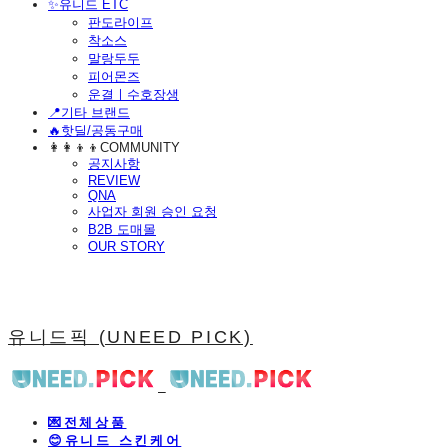
​✨유니드 ETC
판도라이프
착소스
말랑두두
피어몬즈
운결ㅣ수호장생
📍기타 브랜드
🔥핫딜/공동구매
👩‍👩‍👦‍👦COMMUNITY
공지사항
REVIEW
QNA
사업자 회원 승인 요청
B2B 도매몰
OUR STORY
유니드픽 (UNEED PICK)
💌전체상품
😊유니드 스킨케어