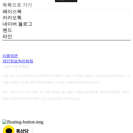
목록으로 가기
페이스북
카카오톡
네이버 블로그
밴드
라인
이용약관
개인정보처리방침
사업자정보확인
상호: 유니드코퍼레이션 (UNEED.CORP) | 대표: 이여명 (CEO) | 개인정보관리책임자: 이
여명 (CEO) | 전화: 050-5300-5381 | 이메일: duaud203@naver.com
주소: 부산 서구 보수대로 15, A동 213호 (봄겨울) | 사업자등록번호:
603-09-50296
| 통신
판매:
2014-부산서구-0014
| 호스팅제공자: (주)식스샵