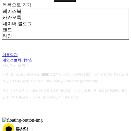
목록으로 가기
페이스북
카카오톡
네이버 블로그
밴드
라인
이용약관
개인정보처리방침
사업자정보확인
상호: 유니드코퍼레이션 (UNEED.CORP) | 대표: 이여명 (CEO) | 개인정보관리책임자: 이
여명 (CEO) | 전화: 050-5300-5381 | 이메일: duaud203@naver.com
주소: 부산 서구 보수대로 15, A동 213호 (봄겨울) | 사업자등록번호:
603-09-50296
| 통신
판매:
2014-부산서구-0014
| 호스팅제공자: (주)식스샵