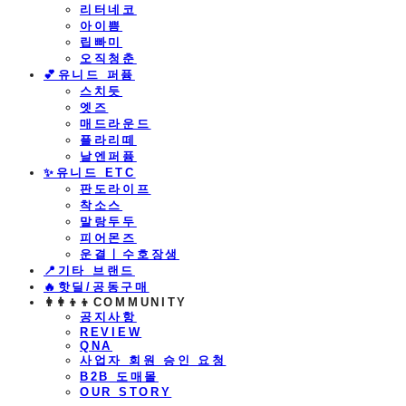
리터네코
아이쁨
립빠미
오직청춘
💕유니드 퍼퓸
스치듯
엣즈
매드라운드
플라리떼
날엔퍼퓸
​✨유니드 ETC
판도라이프
착소스
말랑두두
피어몬즈
운결ㅣ수호장생
📍기타 브랜드
🔥핫딜/공동구매
👩‍👩‍👦‍👦COMMUNITY
공지사항
REVIEW
QNA
사업자 회원 승인 요청
B2B 도매몰
OUR STORY