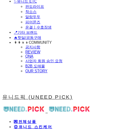
​✨유니드 ETC
판도라이프
착소스
말랑두두
피어몬즈
운결ㅣ수호장생
📍기타 브랜드
🔥핫딜/공동구매
👩‍👩‍👦‍👦COMMUNITY
공지사항
REVIEW
QNA
사업자 회원 승인 요청
B2B 도매몰
OUR STORY
유니드픽 (UNEED PICK)
💌전체상품
😊유니드 스킨케어