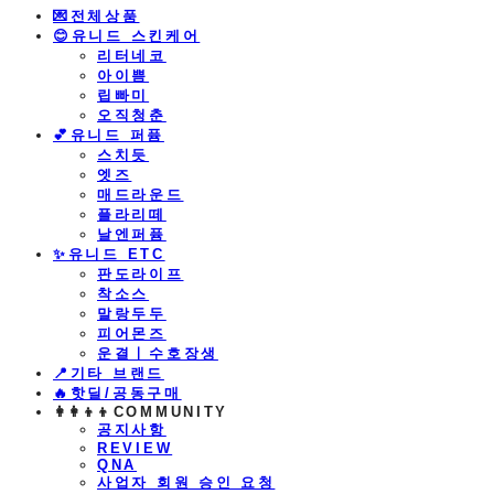
💌전체상품
😊유니드 스킨케어
리터네코
아이쁨
립빠미
오직청춘
💕유니드 퍼퓸
스치듯
엣즈
매드라운드
플라리떼
날엔퍼퓸
​✨유니드 ETC
판도라이프
착소스
말랑두두
피어몬즈
운결ㅣ수호장생
📍기타 브랜드
🔥핫딜/공동구매
👩‍👩‍👦‍👦COMMUNITY
공지사항
REVIEW
QNA
사업자 회원 승인 요청