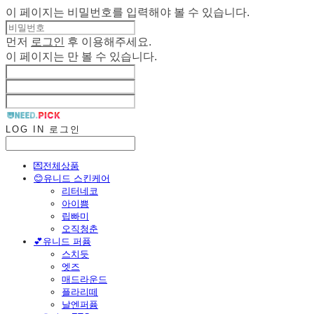
이 페이지는 비밀번호를 입력해야 볼 수 있습니다.
먼저
로그인
후 이용해주세요.
이 페이지는
만 볼 수 있습니다.
LOG IN
로그인
💌전체상품
😊유니드 스킨케어
리터네코
아이쁨
립빠미
오직청춘
💕유니드 퍼퓸
스치듯
엣즈
매드라운드
플라리떼
날엔퍼퓸