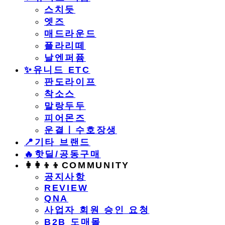
스치듯
엣즈
매드라운드
플라리떼
날엔퍼퓸
​✨유니드 ETC
판도라이프
착소스
말랑두두
피어몬즈
운결ㅣ수호장생
📍기타 브랜드
🔥핫딜/공동구매
👩‍👩‍👦‍👦COMMUNITY
공지사항
REVIEW
QNA
사업자 회원 승인 요청
B2B 도매몰