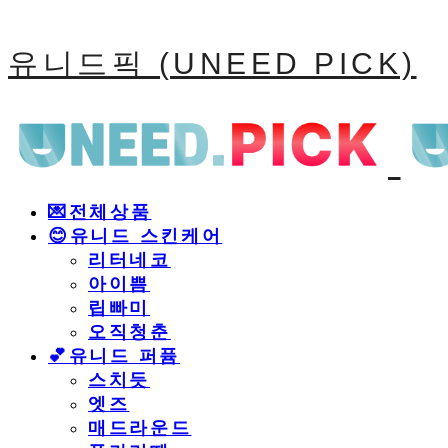
유니드픽 (UNEED PICK)
💌전체상품
😊유니드 스킨케어
리터네코
아이쁨
립빠미
오직청춘
💕유니드 퍼퓸
스치듯
엣즈
매드라운드