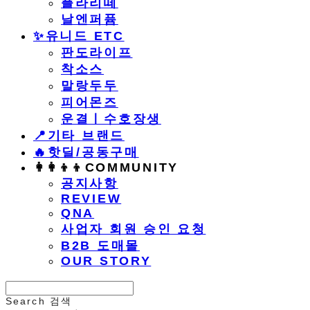
플라리떼
날엔퍼퓸
​✨유니드 ETC
판도라이프
착소스
말랑두두
피어몬즈
운결ㅣ수호장생
📍기타 브랜드
🔥핫딜/공동구매
👩‍👩‍👦‍👦COMMUNITY
공지사항
REVIEW
QNA
사업자 회원 승인 요청
B2B 도매몰
OUR STORY
Search
검색