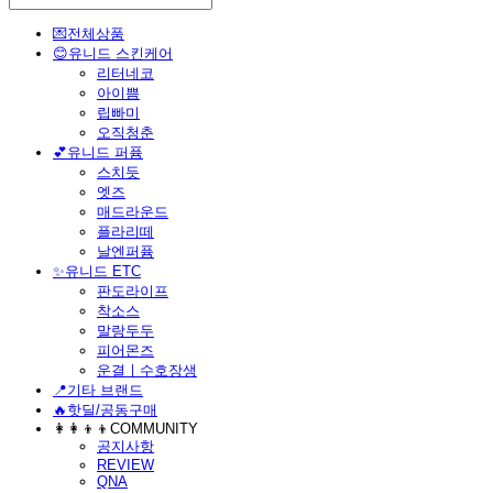
💌전체상품
😊유니드 스킨케어
리터네코
아이쁨
립빠미
오직청춘
💕유니드 퍼퓸
스치듯
엣즈
매드라운드
플라리떼
날엔퍼퓸
​✨유니드 ETC
판도라이프
착소스
말랑두두
피어몬즈
운결ㅣ수호장생
📍기타 브랜드
🔥핫딜/공동구매
👩‍👩‍👦‍👦COMMUNITY
공지사항
REVIEW
QNA