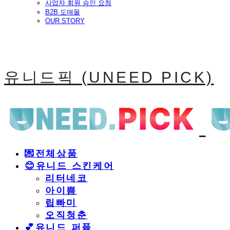
사업자 회원 승인 요청
B2B 도매몰
OUR STORY
유니드픽 (UNEED PICK)
💌전체상품
😊유니드 스킨케어
리터네코
아이쁨
립빠미
오직청춘
💕유니드 퍼퓸