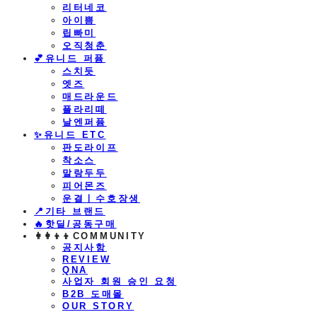
리터네코
아이쁨
립빠미
오직청춘
💕유니드 퍼퓸
스치듯
엣즈
매드라운드
플라리떼
날엔퍼퓸
​✨유니드 ETC
판도라이프
착소스
말랑두두
피어몬즈
운결ㅣ수호장생
📍기타 브랜드
🔥핫딜/공동구매
👩‍👩‍👦‍👦COMMUNITY
공지사항
REVIEW
QNA
사업자 회원 승인 요청
B2B 도매몰
OUR STORY