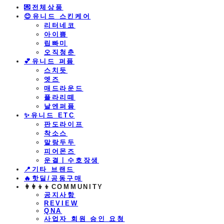
💌전체상품
😊유니드 스킨케어
리터네코
아이쁨
립빠미
오직청춘
💕유니드 퍼퓸
스치듯
엣즈
매드라운드
플라리떼
날엔퍼퓸
​✨유니드 ETC
판도라이프
착소스
말랑두두
피어몬즈
운결ㅣ수호장생
📍기타 브랜드
🔥핫딜/공동구매
👩‍👩‍👦‍👦COMMUNITY
공지사항
REVIEW
QNA
사업자 회원 승인 요청