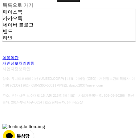
목록으로 가기
페이스북
카카오톡
네이버 블로그
밴드
라인
이용약관
개인정보처리방침
사업자정보확인
상호: 유니드코퍼레이션 (UNEED.CORP) | 대표: 이여명 (CEO) | 개인정보관리책임자: 이
여명 (CEO) | 전화: 050-5300-5381 | 이메일: duaud203@naver.com
주소: 부산 서구 보수대로 15, A동 213호 (봄겨울) | 사업자등록번호:
603-09-50296
| 통신
판매:
2014-부산서구-0014
| 호스팅제공자: (주)식스샵