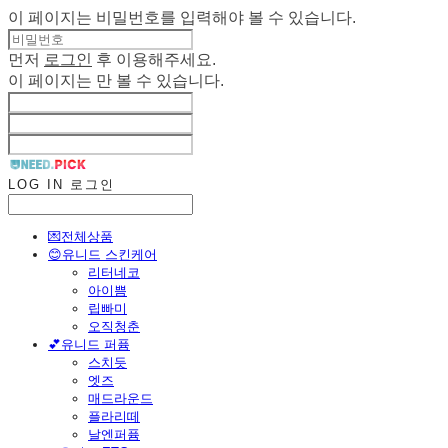
이 페이지는 비밀번호를 입력해야 볼 수 있습니다.
먼저
로그인
후 이용해주세요.
이 페이지는
만 볼 수 있습니다.
LOG IN
로그인
💌전체상품
😊유니드 스킨케어
리터네코
아이쁨
립빠미
오직청춘
💕유니드 퍼퓸
스치듯
엣즈
매드라운드
플라리떼
날엔퍼퓸