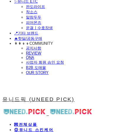
​✨유니드 ETC
판도라이프
착소스
말랑두두
피어몬즈
운결ㅣ수호장생
📍기타 브랜드
🔥핫딜/공동구매
👩‍👩‍👦‍👦COMMUNITY
공지사항
REVIEW
QNA
사업자 회원 승인 요청
B2B 도매몰
OUR STORY
유니드픽 (UNEED PICK)
💌전체상품
😊유니드 스킨케어