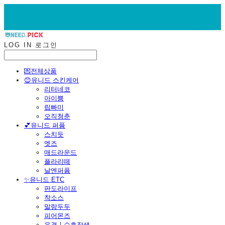
LOG IN
로그인
💌전체상품
😊유니드 스킨케어
리터네코
아이쁨
립빠미
오직청춘
💕유니드 퍼퓸
스치듯
엣즈
매드라운드
플라리떼
날엔퍼퓸
​✨유니드 ETC
판도라이프
착소스
말랑두두
피어몬즈
운결ㅣ수호장생