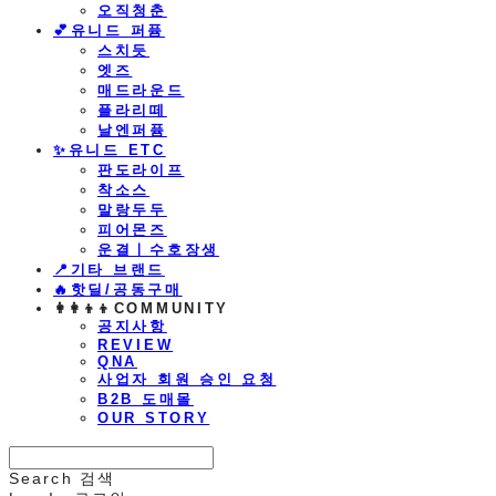
오직청춘
💕유니드 퍼퓸
스치듯
엣즈
매드라운드
플라리떼
날엔퍼퓸
​✨유니드 ETC
판도라이프
착소스
말랑두두
피어몬즈
운결ㅣ수호장생
📍기타 브랜드
🔥핫딜/공동구매
👩‍👩‍👦‍👦COMMUNITY
공지사항
REVIEW
QNA
사업자 회원 승인 요청
B2B 도매몰
OUR STORY
Search
검색