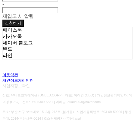
-
재입고 시 알림
신청하기
페이스북
카카오톡
네이버 블로그
밴드
라인
이용약관
개인정보처리방침
사업자정보확인
상호: 유니드코퍼레이션 (UNEED.CORP) | 대표: 이여명 (CEO) | 개인정보관리책임자: 이
여명 (CEO) | 전화: 050-5300-5381 | 이메일: duaud203@naver.com
주소: 부산 서구 보수대로 15, A동 213호 (봄겨울) | 사업자등록번호:
603-09-50296
| 통신
판매:
2014-부산서구-0014
| 호스팅제공자: (주)식스샵