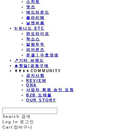
스치듯
엣즈
매드라운드
플라리떼
날엔퍼퓸
​✨유니드 ETC
판도라이프
착소스
말랑두두
피어몬즈
운결ㅣ수호장생
📍기타 브랜드
🔥핫딜/공동구매
👩‍👩‍👦‍👦COMMUNITY
공지사항
REVIEW
QNA
사업자 회원 승인 요청
B2B 도매몰
OUR STORY
Search
검색
Log In
로그인
Cart
장바구니