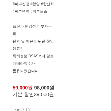
#피부진정 #항염 #항산화
#피부면역 #피부보습
습진과 민감성 피부자극
의
완화 및 치유를 위한 천연
원료인
특허성분 BSASM과 알로
에베라잎수가
함유되었습니다.
59,000원
98,000원
기본 할인
39,000원
적립금
1%