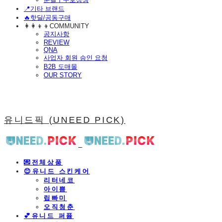
📍기타 브랜드
🔥핫딜/공동구매
👩‍👩‍👦‍👦COMMUNITY
공지사항
REVIEW
QNA
사업자 회원 승인 요청
B2B 도매몰
OUR STORY
유니드픽 (UNEED PICK)
💌전체상품
😊유니드 스킨케어
리터네코
아이쁨
립빠미
오직청춘
💕유니드 퍼퓸