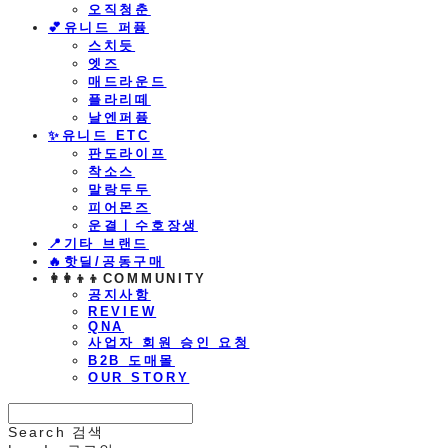
오직청춘
💕유니드 퍼퓸
스치듯
엣즈
매드라운드
플라리떼
날엔퍼퓸
​✨유니드 ETC
판도라이프
착소스
말랑두두
피어몬즈
운결ㅣ수호장생
📍기타 브랜드
🔥핫딜/공동구매
👩‍👩‍👦‍👦COMMUNITY
공지사항
REVIEW
QNA
사업자 회원 승인 요청
B2B 도매몰
OUR STORY
Search
검색