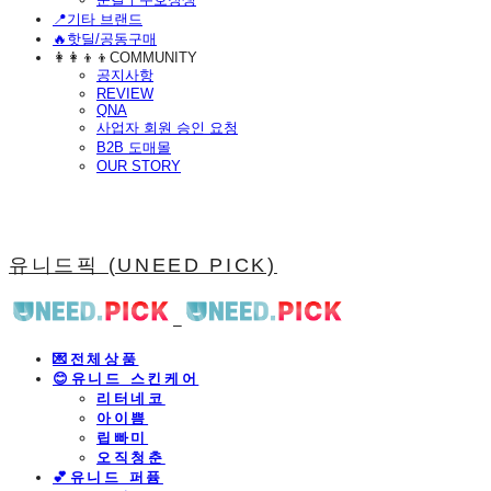
📍기타 브랜드
🔥핫딜/공동구매
👩‍👩‍👦‍👦COMMUNITY
공지사항
REVIEW
QNA
사업자 회원 승인 요청
B2B 도매몰
OUR STORY
유니드픽 (UNEED PICK)
💌전체상품
😊유니드 스킨케어
리터네코
아이쁨
립빠미
오직청춘
💕유니드 퍼퓸