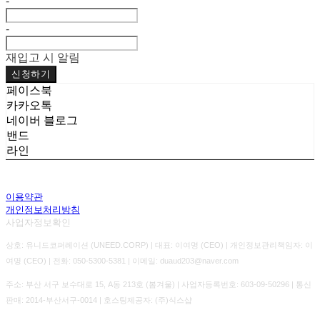
-
-
재입고 시 알림
신청하기
페이스북
카카오톡
네이버 블로그
밴드
라인
이용약관
개인정보처리방침
사업자정보확인
상호: 유니드코퍼레이션 (UNEED.CORP) | 대표: 이여명 (CEO) | 개인정보관리책임자: 이
여명 (CEO) | 전화: 050-5300-5381 | 이메일: duaud203@naver.com
주소: 부산 서구 보수대로 15, A동 213호 (봄겨울) | 사업자등록번호:
603-09-50296
| 통신
판매:
2014-부산서구-0014
| 호스팅제공자: (주)식스샵