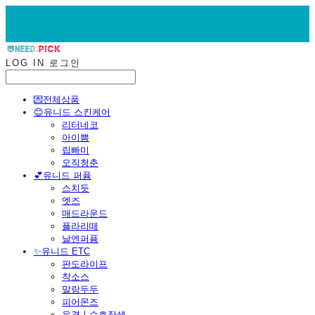
LOG IN
로그인
💌전체상품
😊유니드 스킨케어
리터네코
아이쁨
립빠미
오직청춘
💕유니드 퍼퓸
스치듯
엣즈
매드라운드
플라리떼
날엔퍼퓸
​✨유니드 ETC
판도라이프
착소스
말랑두두
피어몬즈
운결ㅣ수호장생