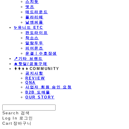
스치듯
엣즈
매드라운드
플라리떼
날엔퍼퓸
​✨유니드 ETC
판도라이프
착소스
말랑두두
피어몬즈
운결ㅣ수호장생
📍기타 브랜드
🔥핫딜/공동구매
👩‍👩‍👦‍👦COMMUNITY
공지사항
REVIEW
QNA
사업자 회원 승인 요청
B2B 도매몰
OUR STORY
Search
검색
Log In
로그인
Cart
장바구니