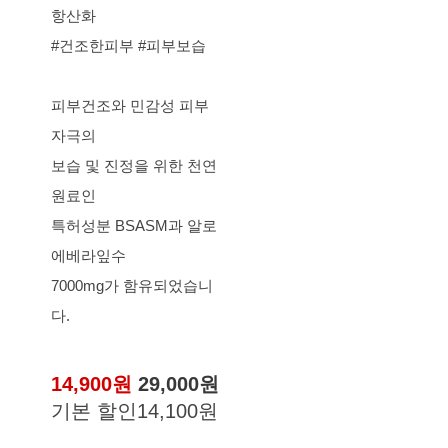
항산화
#건조한피부 #피부보습
피부건조와 민감성 피부
자극의
보습 및 진정을 위한 천연
원료인
특허성분 BSASM과 알로
에베라잎수
7000mg가 함유되었습니
다.
14,900원
29,000원
기본 할인
14,100원