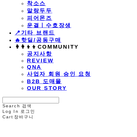
착소스
말랑두두
피어몬즈
운결ㅣ수호장생
📍기타 브랜드
🔥핫딜/공동구매
👩‍👩‍👦‍👦COMMUNITY
공지사항
REVIEW
QNA
사업자 회원 승인 요청
B2B 도매몰
OUR STORY
Search
검색
Log In
로그인
Cart
장바구니