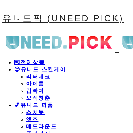
유니드픽 (UNEED PICK)
💌전체상품
😊유니드 스킨케어
리터네코
아이쁨
립빠미
오직청춘
💕유니드 퍼퓸
스치듯
엣즈
매드라운드