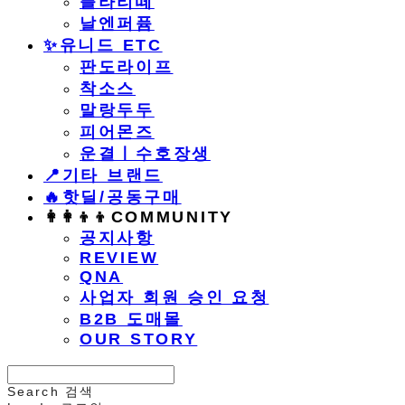
플라리떼
날엔퍼퓸
​✨유니드 ETC
판도라이프
착소스
말랑두두
피어몬즈
운결ㅣ수호장생
📍기타 브랜드
🔥핫딜/공동구매
👩‍👩‍👦‍👦COMMUNITY
공지사항
REVIEW
QNA
사업자 회원 승인 요청
B2B 도매몰
OUR STORY
Search
검색