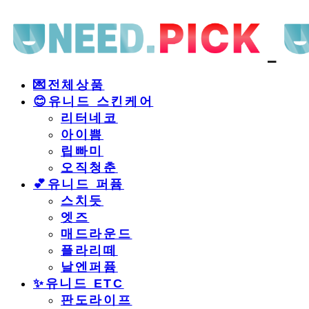
💌전체상품
😊유니드 스킨케어
리터네코
아이쁨
립빠미
오직청춘
💕유니드 퍼퓸
스치듯
엣즈
매드라운드
플라리떼
날엔퍼퓸
​✨유니드 ETC
판도라이프