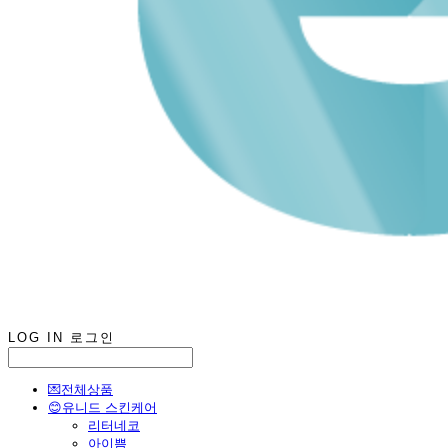
LOG IN
로그인
💌전체상품
😊유니드 스킨케어
리터네코
아이쁨