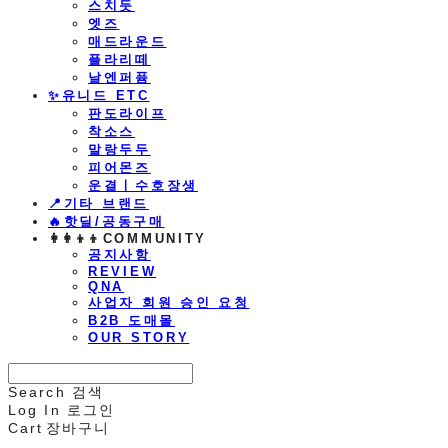
스치듯
엣즈
매드라운드
플라리떼
날엔퍼퓸
​✨유니드 ETC
판도라이프
착소스
말랑두두
피어몬즈
운결ㅣ수호장생
📍기타 브랜드
🔥핫딜/공동구매
👩‍👩‍👦‍👦COMMUNITY
공지사항
REVIEW
QNA
사업자 회원 승인 요청
B2B 도매몰
OUR STORY
Search
검색
Log In
로그인
Cart
장바구니