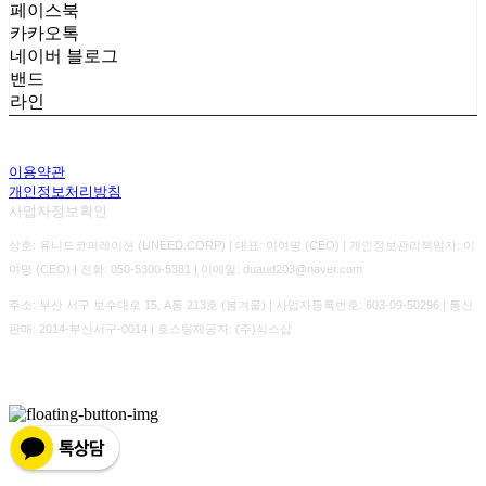
페이스북
카카오톡
네이버 블로그
밴드
라인
이용약관
개인정보처리방침
사업자정보확인
상호: 유니드코퍼레이션 (UNEED.CORP) | 대표: 이여명 (CEO) | 개인정보관리책임자: 이
여명 (CEO) | 전화: 050-5300-5381 | 이메일: duaud203@naver.com
주소: 부산 서구 보수대로 15, A동 213호 (봄겨울) | 사업자등록번호:
603-09-50296
| 통신
판매:
2014-부산서구-0014
| 호스팅제공자: (주)식스샵