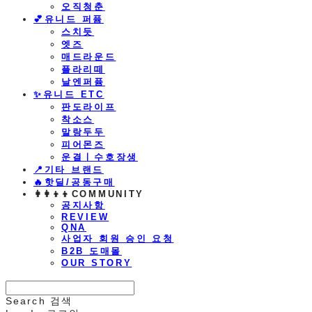
오직청춘
💕유니드 퍼퓸
스치듯
엣즈
매드라운드
플라리떼
날엔퍼퓸
​✨유니드 ETC
판도라이프
착소스
말랑두두
피어몬즈
운결ㅣ수호장생
📍기타 브랜드
🔥핫딜/공동구매
👩‍👩‍👦‍👦COMMUNITY
공지사항
REVIEW
QNA
사업자 회원 승인 요청
B2B 도매몰
OUR STORY
Search
검색