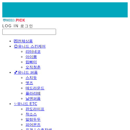
LOG IN
로그인
💌전체상품
😊유니드 스킨케어
리터네코
아이쁨
립빠미
오직청춘
💕유니드 퍼퓸
스치듯
엣즈
매드라운드
플라리떼
날엔퍼퓸
​✨유니드 ETC
판도라이프
착소스
말랑두두
피어몬즈
운결ㅣ수호장생