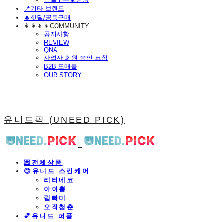
📍기타 브랜드
🔥핫딜/공동구매
👩‍👩‍👦‍👦COMMUNITY
공지사항
REVIEW
QNA
사업자 회원 승인 요청
B2B 도매몰
OUR STORY
유니드픽 (UNEED PICK)
💌전체상품
😊유니드 스킨케어
리터네코
아이쁨
립빠미
오직청춘
💕유니드 퍼퓸