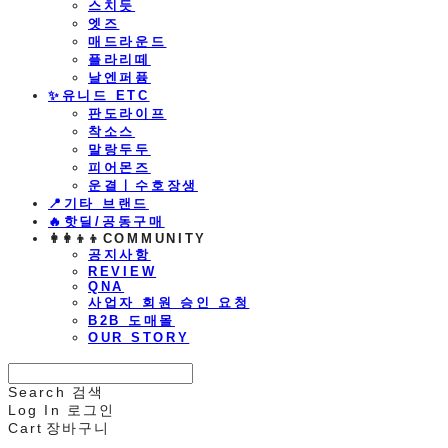
스치듯
엣즈
매드라운드
플라리떼
날엔퍼퓸
​✨유니드 ETC
판도라이프
착소스
말랑두두
피어몬즈
운결ㅣ수호장생
📍기타 브랜드
🔥핫딜/공동구매
👩‍👩‍👦‍👦COMMUNITY
공지사항
REVIEW
QNA
사업자 회원 승인 요청
B2B 도매몰
OUR STORY
Search
검색
Log In
로그인
Cart
장바구니