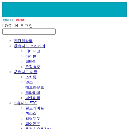
LOG IN
로그인
💌전체상품
😊유니드 스킨케어
리터네코
아이쁨
립빠미
오직청춘
💕유니드 퍼퓸
스치듯
엣즈
매드라운드
플라리떼
날엔퍼퓸
​✨유니드 ETC
판도라이프
착소스
말랑두두
피어몬즈
운결ㅣ수호장생