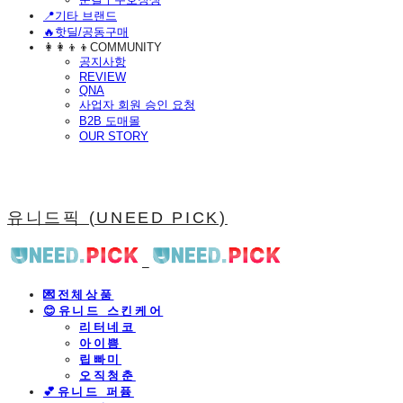
📍기타 브랜드
🔥핫딜/공동구매
👩‍👩‍👦‍👦COMMUNITY
공지사항
REVIEW
QNA
사업자 회원 승인 요청
B2B 도매몰
OUR STORY
유니드픽 (UNEED PICK)
💌전체상품
😊유니드 스킨케어
리터네코
아이쁨
립빠미
오직청춘
💕유니드 퍼퓸