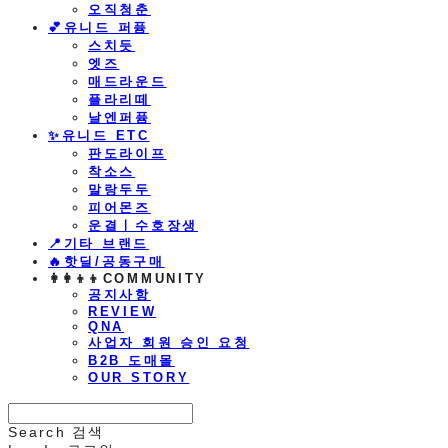
오직청춘
💕유니드 퍼퓸
스치듯
엣즈
매드라운드
플라리떼
날엔퍼퓸
​✨유니드 ETC
판도라이프
착소스
말랑두두
피어몬즈
운결ㅣ수호장생
📍기타 브랜드
🔥핫딜/공동구매
👩‍👩‍👦‍👦COMMUNITY
공지사항
REVIEW
QNA
사업자 회원 승인 요청
B2B 도매몰
OUR STORY
Search
검색