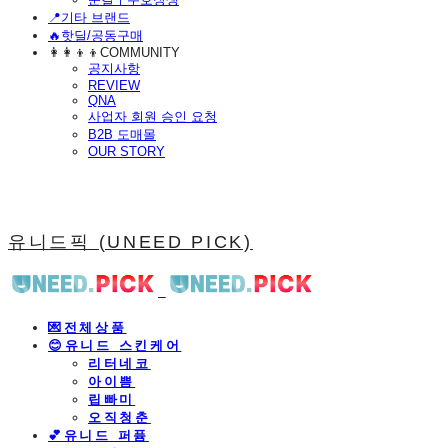
📍기타 브랜드
🔥핫딜/공동구매
👩‍👩‍👦‍👦COMMUNITY
공지사항
REVIEW
QNA
사업자 회원 승인 요청
B2B 도매몰
OUR STORY
유니드픽 (UNEED PICK)
💌전체상품
😊유니드 스킨케어
리터네코
아이쁨
립빠미
오직청춘
💕유니드 퍼퓸