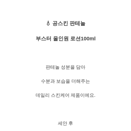
💧 공스킨 판테놀
부스터 올인원 로션100ml
판테놀 성분을 담아
수분과 보습을 더해주는
데일리 스킨케어 제품이에요.
세안 후