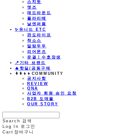
스치듯
엣즈
매드라운드
플라리떼
날엔퍼퓸
​✨유니드 ETC
판도라이프
착소스
말랑두두
피어몬즈
운결ㅣ수호장생
📍기타 브랜드
🔥핫딜/공동구매
👩‍👩‍👦‍👦COMMUNITY
공지사항
REVIEW
QNA
사업자 회원 승인 요청
B2B 도매몰
OUR STORY
Search
검색
Log In
로그인
Cart
장바구니