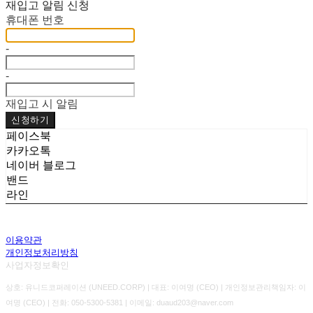
재입고 알림 신청
휴대폰 번호
-
-
재입고 시 알림
신청하기
페이스북
카카오톡
네이버 블로그
밴드
라인
이용약관
개인정보처리방침
사업자정보확인
상호: 유니드코퍼레이션 (UNEED.CORP) | 대표: 이여명 (CEO) | 개인정보관리책임자: 이
여명 (CEO) | 전화: 050-5300-5381 | 이메일: duaud203@naver.com