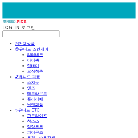
LOG IN
로그인
💌전체상품
😊유니드 스킨케어
리터네코
아이쁨
립빠미
오직청춘
💕유니드 퍼퓸
스치듯
엣즈
매드라운드
플라리떼
날엔퍼퓸
​✨유니드 ETC
판도라이프
착소스
말랑두두
피어몬즈
운결ㅣ수호장생