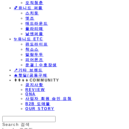
오직청춘
💕유니드 퍼퓸
스치듯
엣즈
매드라운드
플라리떼
날엔퍼퓸
​✨유니드 ETC
판도라이프
착소스
말랑두두
피어몬즈
운결ㅣ수호장생
📍기타 브랜드
🔥핫딜/공동구매
👩‍👩‍👦‍👦COMMUNITY
공지사항
REVIEW
QNA
사업자 회원 승인 요청
B2B 도매몰
OUR STORY
Search
검색